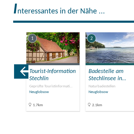
I
nteressantes in der Nähe ...
Küche: Kühlschrank,
Toaster
Badezimmer und Sons
1
2
Endreinigung
Tourist-Information
Badestelle am
führung
Stechlin
Stechlinsee in…
Geprüfte Touristinformati…
Naturbadestellen
Neuglobsow
Neuglobsow
1.7km
2.1km