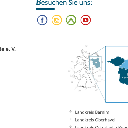
B
esuchen Sie uns:
e e. V.
Landkreis Barnim
Landkreis Oberhavel
Landkreis Ostprignitz Rup