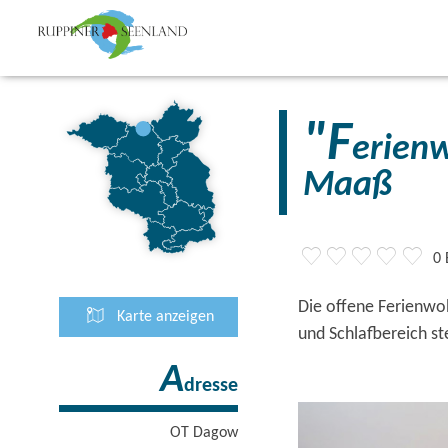
"F
erienw
Maaß
0
Die offene Ferienwo
Karte anzeigen
und Schlafbereich s
A
dresse
OT Dagow