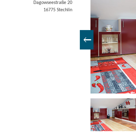
Dagowseestraße 20
16775
Stechlin
nung Stechlin" / Familie Maaß, Schlafen, Foto: H. Maaß, Lizenz: H. Maaß