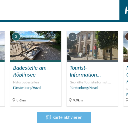
 Cerankochfeld, Backofen, Kaffeemaschine, Wasserkocher,
tiges: Handtücher, Waschtisch, Dusche, WC, Carport,
3
4
Badestelle am
Tourist-
Röblinsee
Information…
Naturbadestellen
Geprüfte Touristinformati…
Fürstenberg/Havel
Fürstenberg/Havel
M
F
8.6km
9.9km
Karte aktivieren