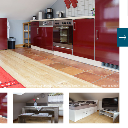
"Ferienwohnung Stechlin" / Familie Maaß, Kochen, Foto: H. Maaß, Lizenz: H. Maaß