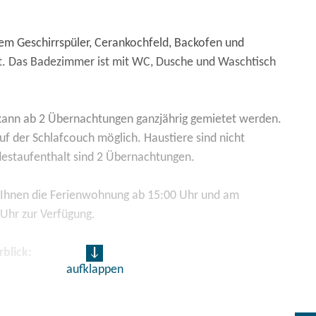
nem Geschirrspüler, Cerankochfeld, Backofen und
t. Das Badezimmer ist mit WC, Dusche und Waschtisch
ann ab 2 Übernachtungen ganzjährig gemietet werden.
auf der Schlafcouch möglich. Haustiere sind nicht
estaufenthalt sind 2 Übernachtungen.
 Ihnen die Ferienwohnung ab 15:00 Uhr und am
 Uhr zur Verfügung.
blick:
aufklappen
mer: Doppelbett, Schlafcouch, Bettwäsche, TV-Sat,