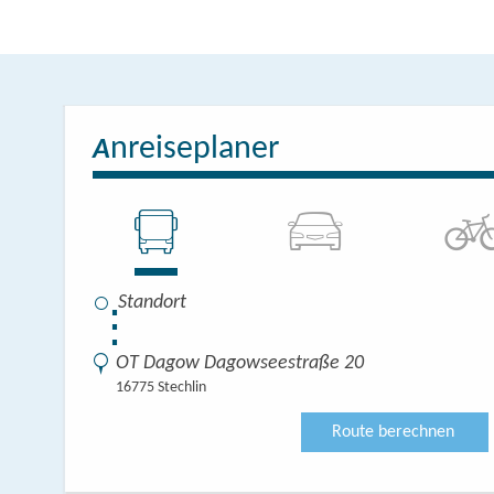
nreiseplaner
A
⋮
OT Dagow Dagowseestraße 20
16775 Stechlin
Route berechnen