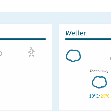
etter
W
Donnerstag
13
20