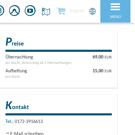
English
MENÜ
P
reise
Übernachtung
69,00
EUR
pro Nacht, Vermietung ab 2 Übernachtungen
Aufbettung
15,00
EUR
pro Nacht
K
ontakt
Tel.:
0172-3916613
E-Mail schreiben