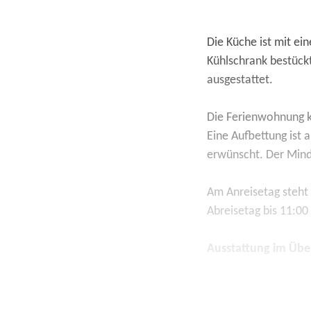
Die Küche ist mit ei
Kühlschrank bestück
ausgestattet.
Die Ferienwohnung k
Eine Aufbettung ist 
erwünscht. Der Mind
Am Anreisetag steht
Abreisetag bis 11:00
Ausstattung im Über
Wohn- und Schlafzim
Nichtraucher, WLAN