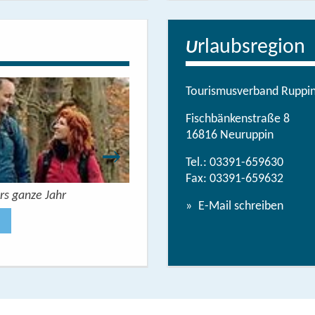
rlaubsregion
U
Tourismusverband Ruppine
Fischbänkenstraße 8
16816 Neuruppin
Tel.:
03391-659630
Fax: 03391-659632
rs ganze Jahr
Urlaubsbroschüre: Deine Auszeit 
E-Mail schreiben
Jetzt anse