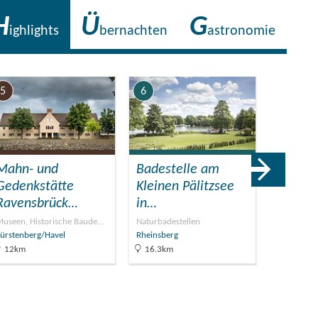
H
Ü
G
ighlights
bernachten
astronomie
5
6
7
Mahn- und
Badestelle am
Stadt-
Gedenkstätte
Kleinen Pälitzsee
Schlos
Ravensbrück…
in…
in…
useen, Historische Baude…
Naturbadestellen
Stadtführ
ürstenberg/Havel
Rheinsberg
Rheinsber
12km
16.3km
19.8km