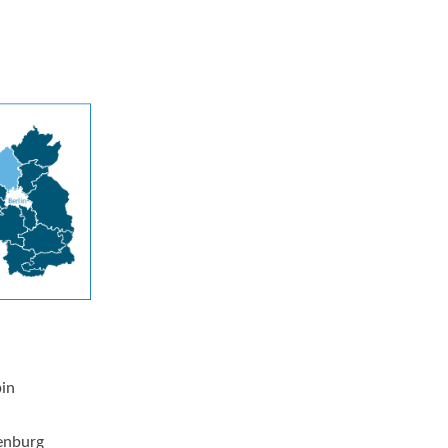
pin
enburg