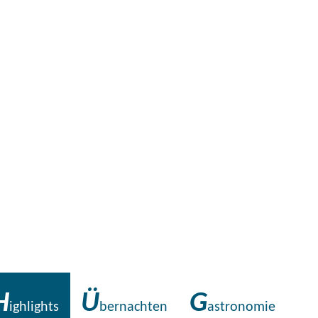
H
Ü
G
ighlights
bernachten
astronomie