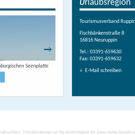
rlaubsregion
U
Tourismusverband Ruppine
Fischbänkenstraße 8
16816 Neuruppin
Tel.:
03391-659630
Fax: 03391-659632
nburgischen Seenplatte
Wandern mit Seeblick - 
E-Mail schreiben
Jetzt anse
 aktualisiert. Trotzdem können wir für die Richtigkeit der Daten keine Gewähr