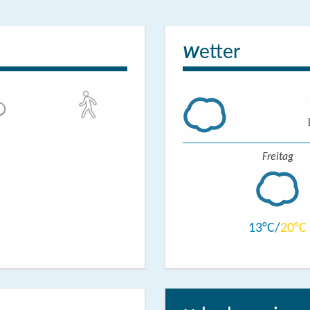
etter
W
Freitag
13
20