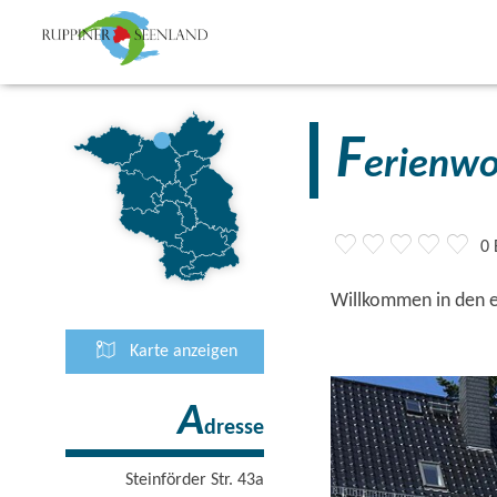
F
erienw
0
Willkommen in den 
Karte anzeigen
A
dresse
Steinförder Str. 43a