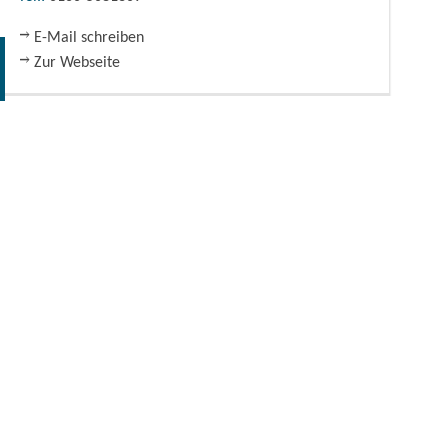
E-Mail schreiben
Zur Webseite
Ferienwohnung 1 - Terrasse, Foto: Jörg Ullbrich