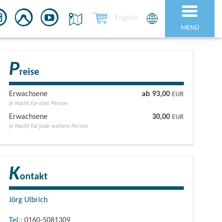
English
MENÜ
P
reise
Erwachsene
ab 93,00
EUR
je Nacht für eine Person
Erwachsene
30,00
EUR
je Nacht für jede weitere Person
K
ontakt
Jörg Ulbrich
Tel.:
0160-5081309