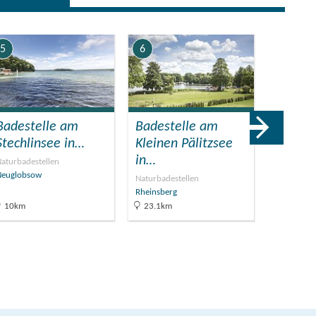
5
6
7
Badestelle am
Badestelle am
Ziegel
Stechlinsee in…
Kleinen Pälitzsee
Milden
in…
aturbadestellen
Industrieku
Neuglobsow
Mildenber
Naturbadestellen
Rheinsberg
10km
23.1km
26km