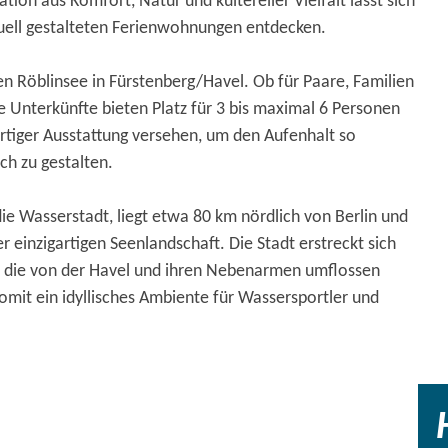
tion aus Komfort, Natur und kultereller Vielfalt lässt sich
duell gestalteten Ferienwohnungen entdecken.
n Röblinsee in Fürstenberg/Havel. Ob für Paare, Familien
ie Unterkünfte bieten Platz für 3 bis maximal 6 Personen
rtiger Ausstattung versehen, um den Aufenhalt so
h zu gestalten.
ie Wasserstadt, liegt etwa 80 km nördlich von Berlin und
r einzigartigen Seenlandschaft. Die Stadt erstreckt sich
, die von der Havel und ihren Nebenarmen umflossen
omit ein idyllisches Ambiente für Wassersportler und