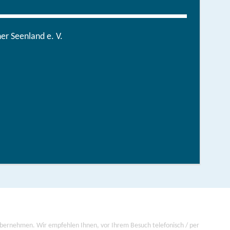
r Seenland e. V.
Tourentipps fürs ganze Jahr
hen/bestellen
 übernehmen. Wir empfehlen Ihnen, vor Ihrem Besuch telefonisch / per