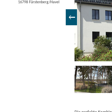
16798
Fürstenberg/Havel
Ferienwohnung 4 - Balkon, Foto: Jörg Ullbrich, Lizenz: Jörg Ullbrich