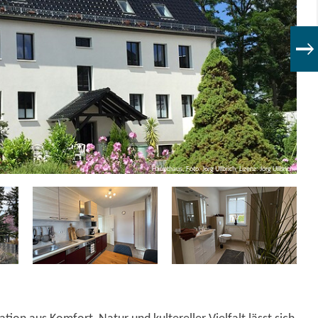
Haupthaus, Foto: Jörg Ullbrich, Lizenz: Jörg Ullbrich