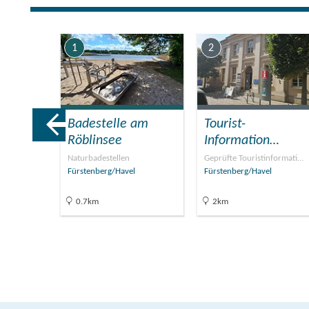
1
2
Badestelle am
Tourist-
Röblinsee
Information…
eizeit…
Naturbadestellen
Geprüfte Touristinformati…
Fürstenberg/Havel
Fürstenberg/Havel
0.7km
2km