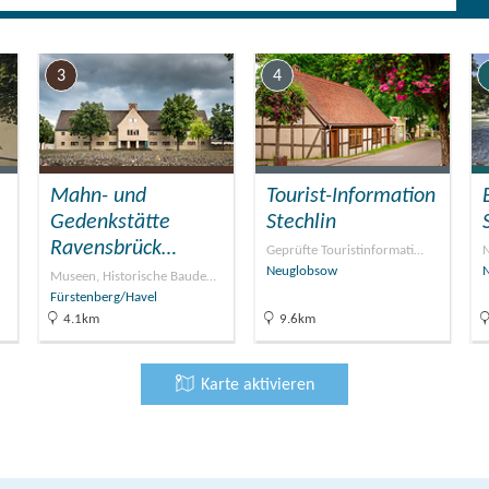
3
4
Mahn- und
Tourist-Information
Gedenkstätte
Stechlin
Ravensbrück…
Geprüfte Touristinformati…
N
Neuglobsow
Museen, Historische Baude…
Fürstenberg/Havel
4.1km
9.6km
Karte aktivieren