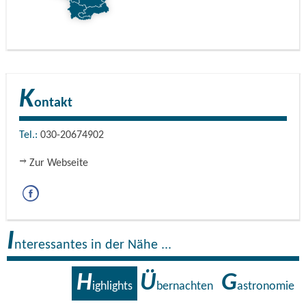
K
ontakt
Tel.:
030-20674902
Zur Webseite
I
nteressantes in der Nähe ...
H
Ü
G
ighlights
bernachten
astronomie