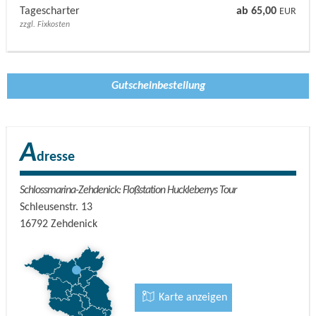
mit Huckleberrys Tour
.
Tagescharter
ab 65,00
EUR
zzgl. Fixkosten
Gutscheinbestellung
A
dresse
Schlossmarina-Zehdenick: Floßstation Huckleberrys Tour
Schleusenstr. 13
16792
Zehdenick
Karte anzeigen