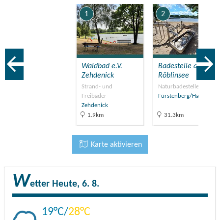
1
2
Waldbad e.V.
Badestelle am
Zehdenick
Röblinsee
Strand- und
Naturbadestellen
Freibäder
Fürstenberg/Havel
Zehdenick
1.9km
31.3km
Karte aktivieren
W
etter
Heute, 6. 8.
19
28