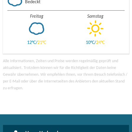
Bedeckt
Freitag
Samstag
12
21
10
24
Alle Informationen, Zeiten und Preise werden regelmäßig geprüft und
aktualisiert. Trotzdem können wir für die Richtigkeit der Daten keine
Gewähr übernehmen. Wir empfehlen Ihnen, vor Ihrem Besuch telefonisch /
per E-Mail oder über die Internetseiten des Anbieters den aktuellen Stand
zu erfragen.