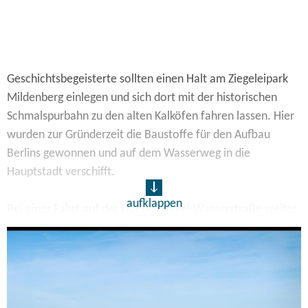
Geschichtsbegeisterte sollten einen Halt am Ziegeleipark
Mildenberg einlegen und sich dort mit der historischen
Schmalspurbahn zu den alten Kalköfen fahren lassen. Hier
wurden zur Gründerzeit die Baustoffe für den Aufbau
Berlins gewonnen und auf dem Wasserweg in die
Hauptstadt verschifft.
aufklappen
Bei einer Fahrt auf der Oberen Havel-Wasserstraße weiter
Richtung Norden, erwarten einen dort die ruhigen
Wentow-Gewässer. Es keinen Binnen- und nur selten
Fahrgastschiffsverkehr und so finden sich an diesen
Gewässern wunderschöne Ankerplätze zum Übernachten.