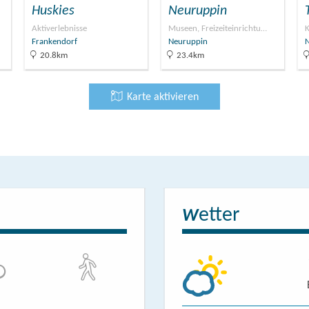
Huskies
Neuruppin
Aktiverlebnisse
Museen, Freizeiteinrichtu…
K
Frankendorf
Neuruppin
20.8km
23.4km
Karte aktivieren
etter
W