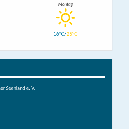
Montag
16
25
r Seenland e. V.