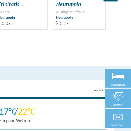
Trinitatis,…
Neuruppin
Bürge
irchen
Ausflugsschifffahrt
Geprüfte T
Neuruppin
Neuruppin
Neuruppin
24.1km
24.4km
24.4km
Übernachten
Heute, 8. 8.
Kontakt
17
22
Ein paar Wolken
Seite teilen