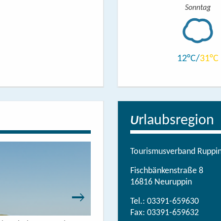
Sonntag
12
31
rlaubsregion
U
Tourismusverband Ruppine
Fischbänkenstraße 8
16816 Neuruppin
Tel.:
03391-659630
Fax: 03391-659632