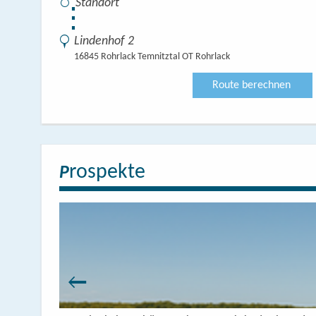
⋮
Lindenhof 2
16845 Rohrlack Temnitztal OT Rohrlack
Route berechnen
rospekte
P