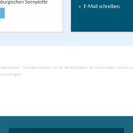
nburgischen Seenplatte
Wandern mit Seeblick - 
E-Mail schreiben
Jetzt anse
 aktualisiert. Trotzdem können wir für die Richtigkeit der Daten keine Gewähr
d zu erfragen.