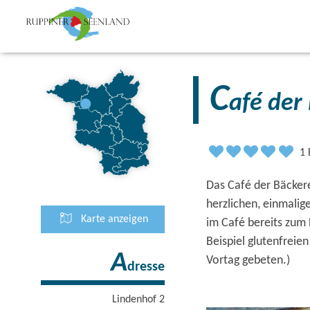
C
afé der
1
Das Café der Bäckere
herzlichen, einmalig
Karte anzeigen
im Café bereits zum
Beispiel glutenfrei
A
Vortag gebeten.)
dresse
Lindenhof 2