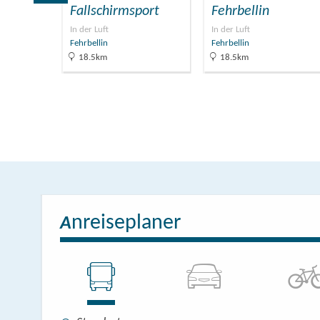
hof…
Fallschirmsport
Fehrbellin
formati…
In der Luft
In der Luft
Fehrbellin
Fehrbellin
18.5km
18.5km
nreiseplaner
A