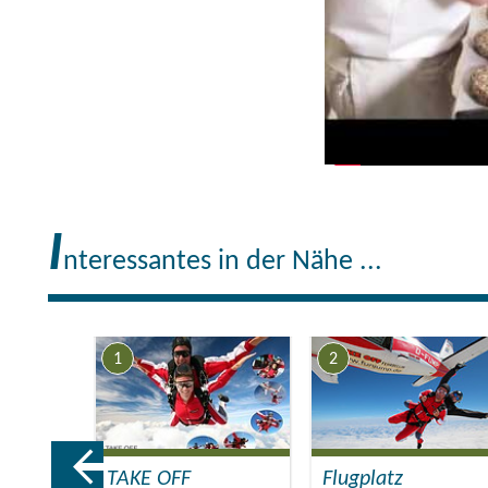
I
nteressantes in der Nähe ...
1
2
ervice
TAKE OFF
Flugplatz