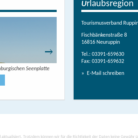
rlaubsregion
U
Tourismusverband Ruppine
Fischbänkenstraße 8
16816 Neuruppin
Tel.:
03391-659630
Fax: 03391-659632
nburgischen Seenplatte
Wandern mit Seeblick - 
E-Mail schreiben
Jetzt anse
 aktualisiert. Trotzdem können wir für die Richtigkeit der Daten keine Gewähr