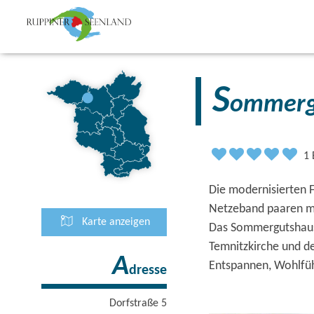
S
ommerg
1
Die modernisierten
Netzeband paaren m
Karte anzeigen
Das Sommergutshaus 
Temnitzkirche und 
A
Entspannen, Wohlfüh
dresse
Dorfstraße 5