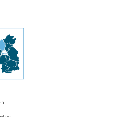
pin
enburg