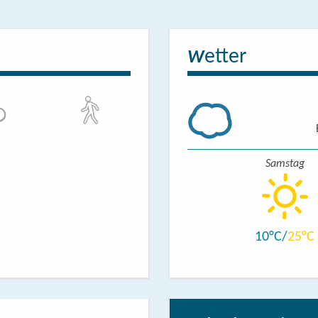
etter
W
Samstag
10
25