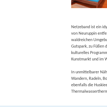
Netzeband ist ein id
von Neuruppin entfer
waldreichen Umgebu
Gutspark, zu Füßen d
kulturelles Program
Kunstmarkt und im W
In unmittelbarer Näh
Wandern, Radeln, Bo
ebenfalls die Huskie
Thermalwasserther