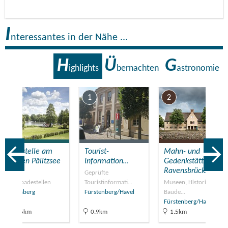
I
nteressantes in der Nähe ...
H
Ü
G
ighlights
bernachten
astronomie
7
1
2
Badestelle am
Tourist-
Mahn- und
Kleinen Pälitzsee
Information…
Gedenkstätte
in…
Ravensbrück…
Geprüfte
Naturbadestellen
Touristinformati…
Museen, Historische
Rheinsberg
Fürstenberg/Havel
Baude…
Fürstenberg/Havel
25.6km
0.9km
1.5km