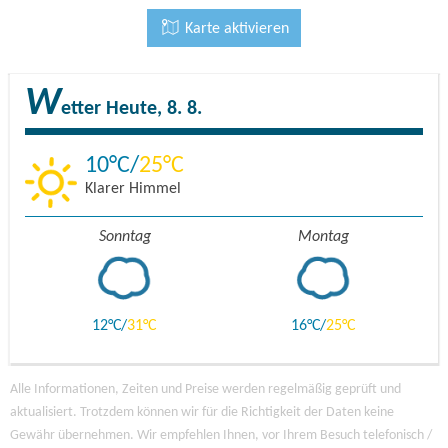
Karte aktivieren
W
etter
Heute, 8. 8.
10
25
Klarer Himmel
Sonntag
Montag
12
31
16
25
Alle Informationen, Zeiten und Preise werden regelmäßig geprüft und
aktualisiert. Trotzdem können wir für die Richtigkeit der Daten keine
Gewähr übernehmen. Wir empfehlen Ihnen, vor Ihrem Besuch telefonisch /