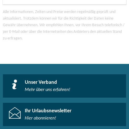
Alle Informationen, Zeiten und Preise werden regelmäßig geprüft und
aktualisiert. Trotzdem können wir für die Richtigkeit der Daten keine
Gewähr übernehmen. Wir empfehlen Ihnen, vor Ihrem Besuch telefonisch /
per E-Mail oder über die Internetseiten des Anbieters den aktuellen Stand
zu erfragen.
Unser Verband
Mehr über uns erfahren!
Ihr Urlaubsnewsletter
Hier abonnieren!