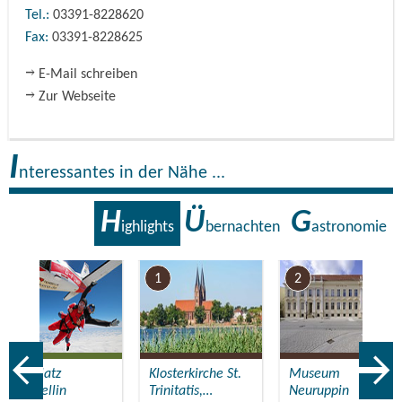
Tel.:
03391-8228620
Fax:
03391-8228625
E-Mail schreiben
Zur Webseite
I
nteressantes in der Nähe ...
H
Ü
G
ighlights
bernachten
astronomie
7
1
2
Flugplatz
Klosterkirche St.
Museum
Fehrbellin
Trinitatis,…
Neuruppin