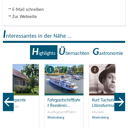
E-Mail schreiben
Zur Webseite
I
nteressantes in der Nähe ...
H
Ü
G
ighlights
bernachten
astronomie
7
1
2
Hof Repente
Fahrgastschifffahr
Kurt Tucholsky
t Reederei…
Literaturmuseum
Reiterhöfe
Luhme
Ausflugsschifffahrt
Museen
Rheinsberg
Rheinsberg