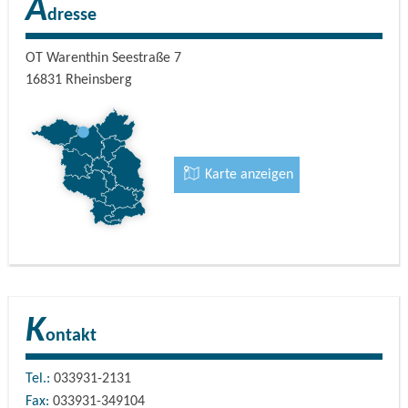
A
dresse
OT Warenthin Seestraße 7
16831
Rheinsberg
Karte anzeigen
K
ontakt
Tel.:
033931-2131
Fax:
033931-349104