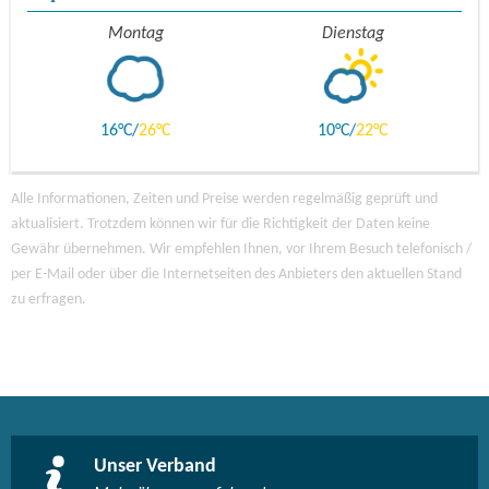
Montag
Dienstag
16
26
10
22
Alle Informationen, Zeiten und Preise werden regelmäßig geprüft und
aktualisiert. Trotzdem können wir für die Richtigkeit der Daten keine
Gewähr übernehmen. Wir empfehlen Ihnen, vor Ihrem Besuch telefonisch /
per E-Mail oder über die Internetseiten des Anbieters den aktuellen Stand
zu erfragen.
Unser Verband