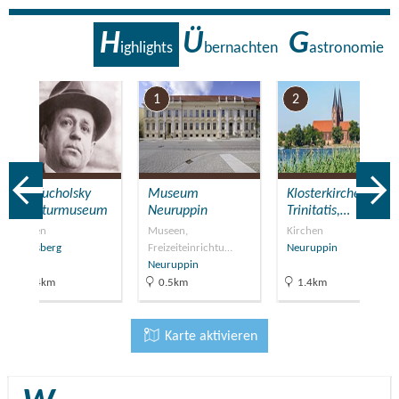
H
Ü
G
ighlights
bernachten
astronomie
7
1
2
Kurt Tucholsky
Museum
Klosterkirche St.
Literaturmuseum
Neuruppin
Trinitatis,…
Museen
Museen,
Kirchen
Rheinsberg
Freizeiteinrichtu…
Neuruppin
Neuruppin
21.4km
0.5km
1.4km
Karte aktivieren