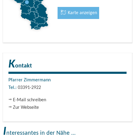
Glocken ersetzt. 1917 wurden 2 von den Glocken zu
Kriegszwecken beschlagnahmt. 1926 wurde ein neues
Karte anzeigen
Geläut mit 3 Glocken installiert. Davon sind die zwei
großen Glocken ebenfalls zu Kriegszwecken beschlagnahmt
worden. Heute ruft nur die kleine Marienglocke zum
Gebet. Zur Grundausstattung der Kirche gehörte eine Orgel
des Neuruppiner Orgelbauers Hollenbach. 1977 wurde
diese Orgel durch eine neue der Firma Schucke, Potsdam
K
ontakt
ersetzt, da eine Sanierung der alten Orgel nicht
finanzierbar war.Von der alten Kircheninnenausstattung
Pfarrer Zimmermann
sind erhalten: Kreuzwegbilder und Taufstein. Erneuert
Tel.:
03391-2922
wurden Altar, Kirchenbänke, die Pieta und die Herz-Jesu-
Figurengruppe (Jesus und der Lieblingsjünger Johannes –
E-Mail schreiben
Sigmaringen). Zum 150. Geburtstag der Gemeinde – (1849
Zur Webseite
– 1999) schuf sich die Gemeinde eine Begegnungsstätte,
den „Wichmann-Saal“.
I
nteressantes in der Nähe ...