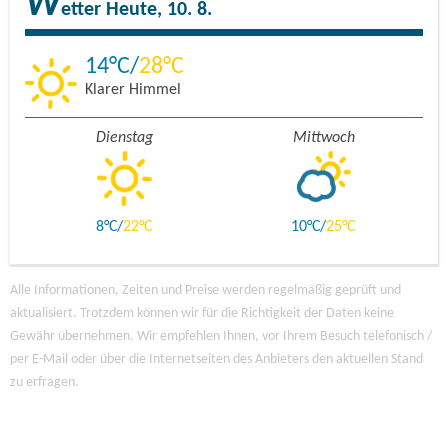
W
etter
Heute, 10. 8.
14
28
Klarer Himmel
Dienstag
Mittwoch
8
22
10
25
Alle Informationen, Zeiten und Preise werden regelmäßig geprüft und
aktualisiert. Trotzdem können wir für die Richtigkeit der Daten keine
Gewähr übernehmen. Wir empfehlen Ihnen, vor Ihrem Besuch telefonisch /
per E-Mail oder über die Internetseiten des Anbieters den aktuellen Stand
zu erfragen.