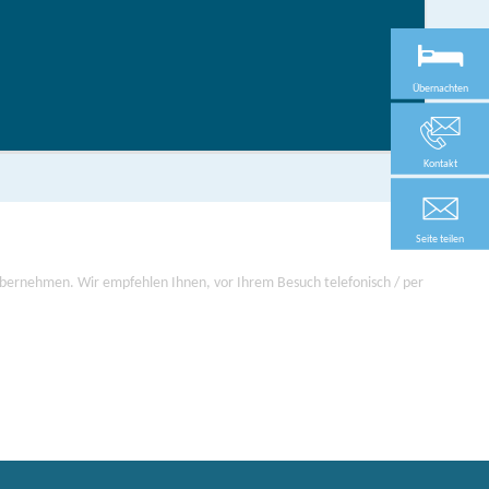
in der brandenburgischen Seenplatte
hen/bestellen
Übernachten
Kontakt
Seite teilen
 übernehmen. Wir empfehlen Ihnen, vor Ihrem Besuch telefonisch / per