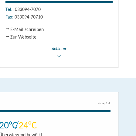
Tel.:
033094-7070
Fax:
033094-70710
E-Mail schreiben
Zur Webseite
Anbieter
Heute, 6. 8.
20
24
Überwiegend bewölkt