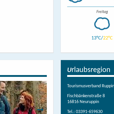
Freitag
13
22
rlaubsregion
U
Tourismusverband Ruppine
Fischbänkenstraße 8
16816 Neuruppin
Tel.:
03391-659630