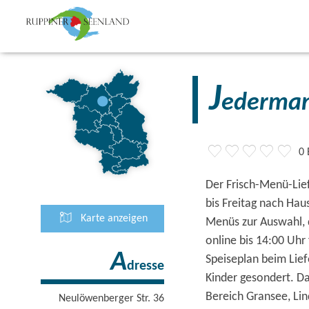
J
ederma
0
Der Frisch-Menü-Lief
bis Freitag nach Ha
Karte anzeigen
Menüs zur Auswahl, d
online bis 14:00 Uh
A
Speiseplan beim Lief
dresse
Kinder gesondert. Da
Bereich Gransee, Li
Neulöwenberger Str. 36