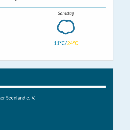
Samstag
11
24
r Seenland e. V.