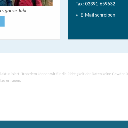
Fax: 03391-659632
rs ganze Jahr
Urlaubsbroschüre: Deine Auszeit 
E-Mail schreiben
Jetzt anse
 aktualisiert. Trotzdem können wir für die Richtigkeit der Daten keine Gewähr
d zu erfragen.