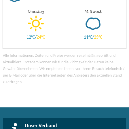
Dienstag
Mittwoch
12
24
11
25
Alle Informationen, Zeiten und Preise werden regelmäßig geprüft und
aktualisiert. Trotzdem können wir für die Richtigkeit der Daten keine
Gewähr übernehmen. Wir empfehlen Ihnen, vor Ihrem Besuch telefonisch /
per E-Mail oder über die Internetseiten des Anbieters den aktuellen Stand
zu erfragen.
Unser Verband