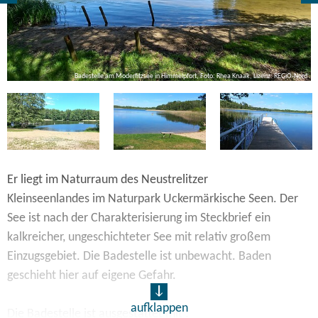
Badestelle am Moderfitzsee in Himmelpfort, Foto: Rhea Knaak, Lizenz: REGiO-Nord
rd
Er liegt im Naturraum des Neustrelitzer
Kleinseenlandes im Naturpark Uckermärkische Seen. Der
See ist nach der Charakterisierung im Steckbrief ein
kalkreicher, ungeschichteter See mit relativ großem
Einzugsgebiet. Die Badestelle ist unbewacht. Baden
geschieht hier auf eigene Gefahr.
aufklappen
Die Badestelle ist ausgestattet mit :