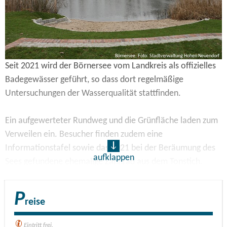
Börnersee, Foto: Stadtverwaltung Hohen Neuendorf
Seit 2021 wird der Börnersee vom Landkreis als offizielles
Badegewässer geführt, so dass dort regelmäßige
Untersuchungen der Wasserqualität stattfinden.
Ein aufgewerteter Rundweg und die Grünfläche laden zum
Verweilen ein. Besucher finden zudem eine
Informationstafel sowie das 2021 bei der Beräumung des
aufklappen
Sees gefundene ehemalige Zahnrad aus dem Tonstich.
P
reise
Eintritt frei.