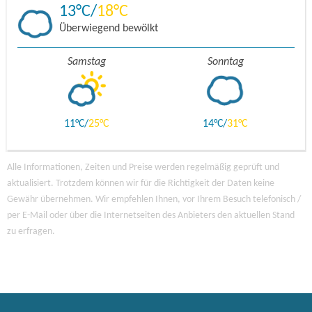
13
18
Überwiegend bewölkt
Samstag
Sonntag
11
25
14
31
Alle Informationen, Zeiten und Preise werden regelmäßig geprüft und
aktualisiert. Trotzdem können wir für die Richtigkeit der Daten keine
Gewähr übernehmen. Wir empfehlen Ihnen, vor Ihrem Besuch telefonisch /
per E-Mail oder über die Internetseiten des Anbieters den aktuellen Stand
zu erfragen.