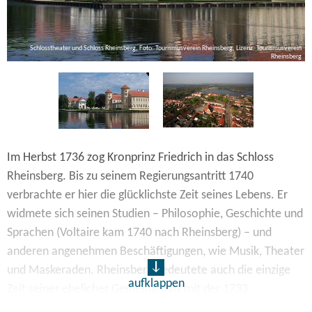
Schlosstheater und Schloss Rheinsberg, Foto: Tourismusverein Rheinsberg, Lizenz: Tourismusverein
de
Rheinsberg
Im Herbst 1736 zog Kronprinz Friedrich in das Schloss
Rheinsberg. Bis zu seinem Regierungsantritt 1740
verbrachte er hier die glücklichste Zeit seines Lebens. Er
widmete sich seinen Studien – Philosophie, Geschichte und
Sprachen (Voltaire kam 1740 nach Rheinsberg) – und
anderen angenehmen Beschäftigungen, wie Musik, Theater
und Maskeraden. Rheinsberg bedeutete auch die einzige
aufklappen
Zeit seiner ehelicher Gemeinschaft mit der 1733
angetrauten Elisabeth Christine. Im Schlossinneren sind