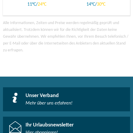
11
24
14
30
Alle Informationen, Zeiten und Preise werden regelmäßig geprüft und
aktualisiert. Trotzdem können wir für die Richtigkeit der Daten keine
Gewähr übernehmen. Wir empfehlen Ihnen, vor Ihrem Besuch telefonisch /
per E-Mail oder über die Internetseiten des Anbieters den aktuellen Stand
zu erfragen.
Unser Verband
Mehr über uns erfahren!
Ihr Urlaubsnewsletter
Hier abonnieren!