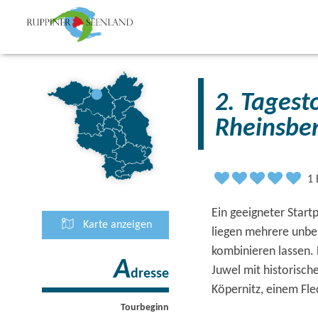
2. Tagestour „FONTANE.RAD" - Von
Rheinsbe
1
Ein geeigneter Start
Karte anzeigen
liegen mehrere unbek
kombinieren lassen. 
A
Juwel mit historisc
dresse
Köpernitz, einem Fle
Tourbeginn