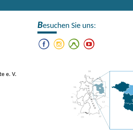
B
esuchen Sie uns:
e e. V.