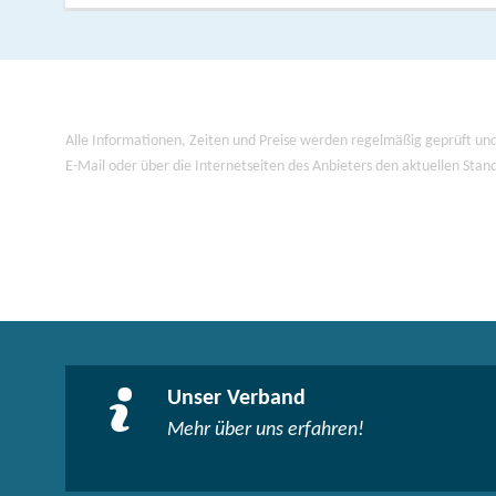
Rheinsberg: Schlo
Literaturmuseum
Gutspark Köperni
Fischzucht Zippel
Nonnenstatue im
Alle Informationen, Zeiten und Preise werden regelmäßig geprüft und
Kloster Lindow mi
E-Mail oder über die Internetseiten des Anbieters den aktuellen Stan
Karten / Literatur:
d
FONTANE.RAD
und 
Informationen zur 
Unser Verband
Mehr über uns erfahren!