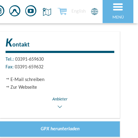
English
MENÜ
K
ontakt
Tel.:
03391-659630
Fax:
03391-659632
E-Mail schreiben
Zur Webseite
Anbieter
GPX herunterladen