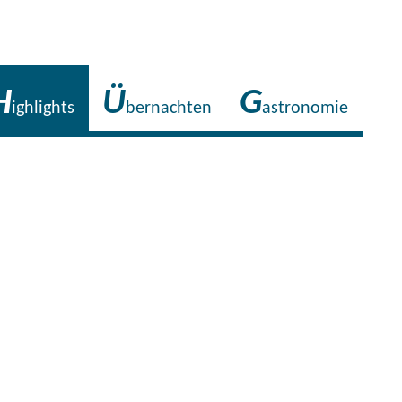
H
Ü
G
ighlights
bernachten
astronomie