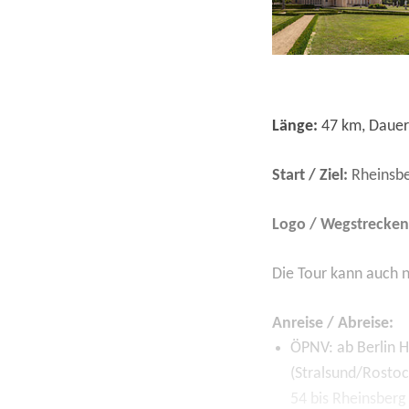
Länge:
47
km, Dauer
Start / Ziel:
Rheinsb
Logo / Wegstrecken
Die Tour kann auch 
Anreise / Abreise:
ÖPNV:
ab Berlin 
(Stralsund/Rostoc
54 bis Rheinsberg