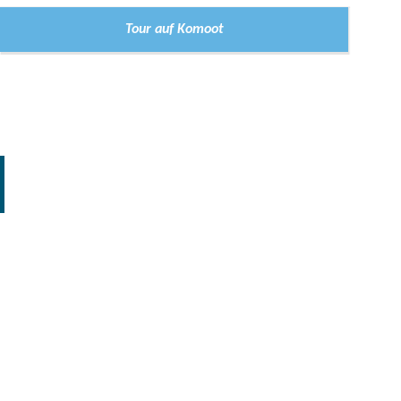
Tour auf Komoot
Schloss und Schlosspark in Rheinsberg, Foto: Steffen Lehmann, L