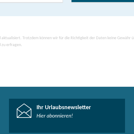
ss und Schlosspark, Keramikmuseum, Kurt-Tucholsky-
tz
sförde
 Wutzsee
 aktualisiert. Trotzdem können wir für die Richtigkeit der Daten keine Gewähr
t "Garten des Buches"
d zu erfragen.
etaillierte Tour-Informationen im
Tourguide
der
Radkarte
, auf der Website
FONTANE.RAD
gibt es alle
gesamten Radroute.
Ihr Urlaubsnewsletter
Hier abonnieren!