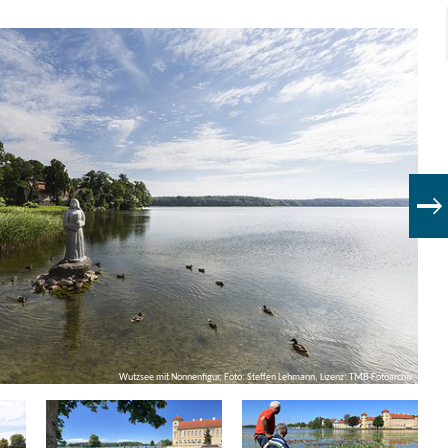
Wutzsee mit Nonnenfigur, Foto: Steffen Lehmann, Lizenz: TMB-Fotoarchiv