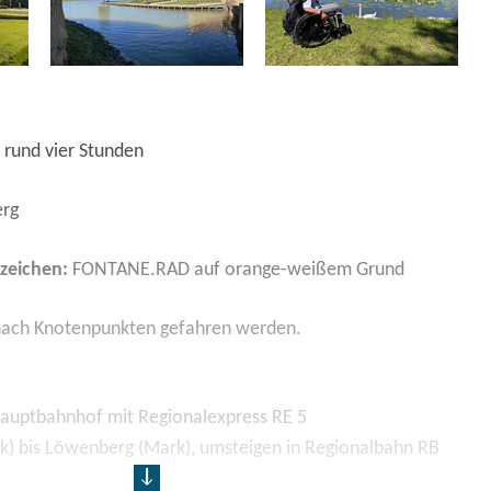
 rund vier Stunden
erg
zeichen:
FONTANE.RAD auf orange-weißem Grund
nach Knotenpunkten gefahren werden.
Hauptbahnhof mit Regionalexpress RE 5
k) bis Löwenberg (Mark), umsteigen in Regionalbahn RB