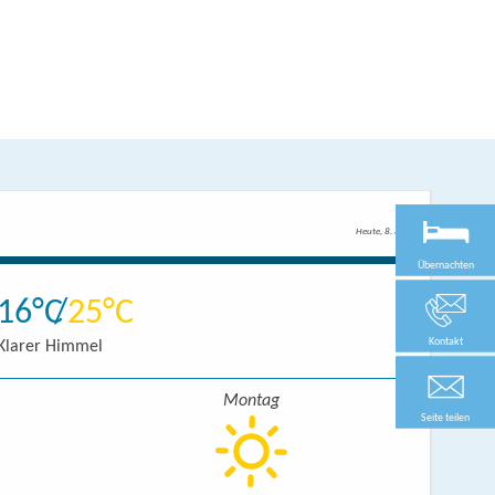
Heute, 8. 8.
Übernachten
16
25
Kontakt
Klarer Himmel
Montag
Seite teilen