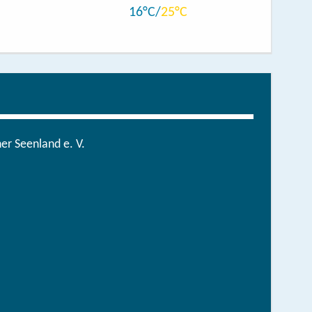
16
25
r Seenland e. V.
in der brandenburgischen Seenplatte
hen/bestellen