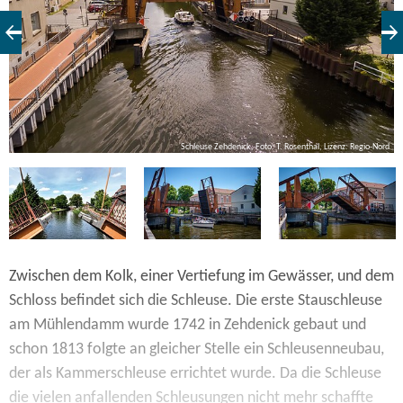
rd
Schleuse Zehdenick, Foto: T. Rosenthal, Lizenz: Regio-Nord
Zwischen dem Kolk, einer Vertiefung im Gewässer, und dem
Schloss befindet sich die Schleuse. Die erste Stauschleuse
am Mühlendamm wurde 1742 in Zehdenick gebaut und
schon 1813 folgte an gleicher Stelle ein Schleusenneubau,
der als Kammerschleuse errichtet wurde. Da die Schleuse
die vielen anfallenden Schleusungen nicht mehr schaffte