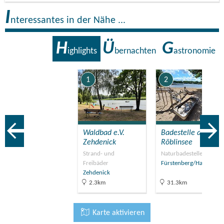
I
nteressantes in der Nähe ...
H
Ü
G
ighlights
bernachten
astronomie
1
2
Waldbad e.V.
Badestelle am
Zehdenick
Röblinsee
Strand- und
Naturbadestellen
Freibäder
Fürstenberg/Havel
Zehdenick
2.3km
31.3km
Karte aktivieren