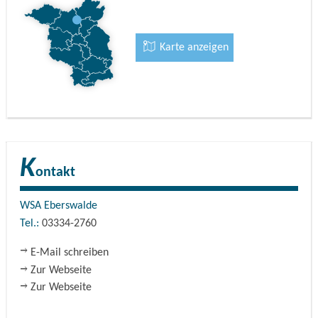
An folgenden Feiertagen findet kein Betrieb der Schleuse
statt: Neujahrstag, Heilige Drei Könige, Heiligabend, 1. und
Karte anzeigen
2. Weihnachtsfeiertag. Silvester.
K
ontakt
WSA Eberswalde
Tel.:
03334-2760
E-Mail schreiben
Zur Webseite
Zur Webseite