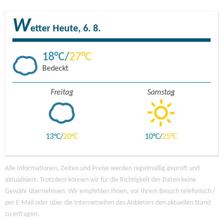
W
etter
Heute, 6. 8.
18
27
Bedeckt
Freitag
Samstag
13
20
10
25
Alle Informationen, Zeiten und Preise werden regelmäßig geprüft und
aktualisiert. Trotzdem können wir für die Richtigkeit der Daten keine
Gewähr übernehmen. Wir empfehlen Ihnen, vor Ihrem Besuch telefonisch /
per E-Mail oder über die Internetseiten des Anbieters den aktuellen Stand
zu erfragen.