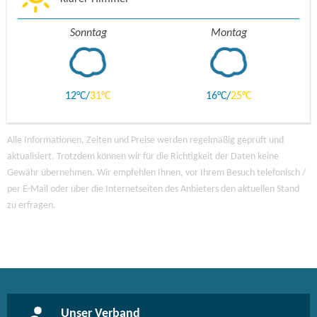
Sonntag
Montag
12
31
16
25
Alle Informationen, Zeiten und Preise werden regelmäßig geprüft und
aktualisiert. Trotzdem können wir für die Richtigkeit der Daten keine
Gewähr übernehmen. Wir empfehlen Ihnen, vor Ihrem Besuch telefonisch /
per E-Mail oder über die Internetseiten des Anbieters den aktuellen Stand
zu erfragen.
Unser Verband