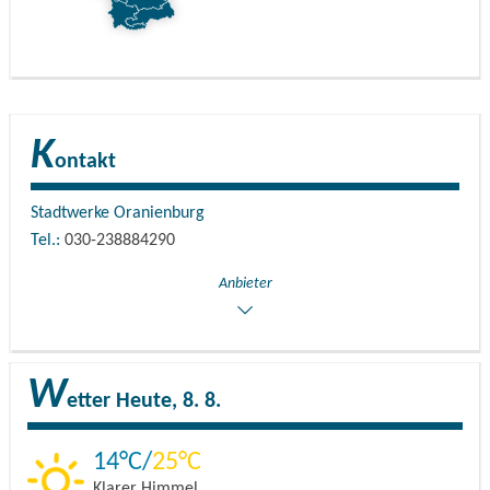
K
ontakt
Stadtwerke Oranienburg
Tel.:
030-238884290
Anbieter
W
etter
Heute, 8. 8.
14
25
Klarer Himmel