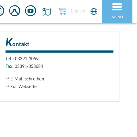
English
MENÜ
K
ontakt
Tel.:
03391-3059
Fax:
03391-358684
E-Mail schreiben
Zur Webseite