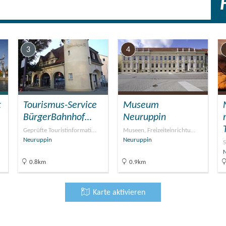
en Sie die Seen und Wälder der Ruppiner Schweiz,
Spuren Theodor Fontanes, Karl Friedrich Schinkels und
n Sie die Spezialitäten der märkischen Küche bei
uf unserer schönen Terrasse mit Seeblick.
3
4
t
Tourismus-Service
Museum
BürgerBahnhof…
Neuruppin
Geprüfte Touristinformati…
Museen, Freizeiteinrichtu…
Neuruppin
Neuruppin
S
0.8km
0.9km
Karte aktivieren