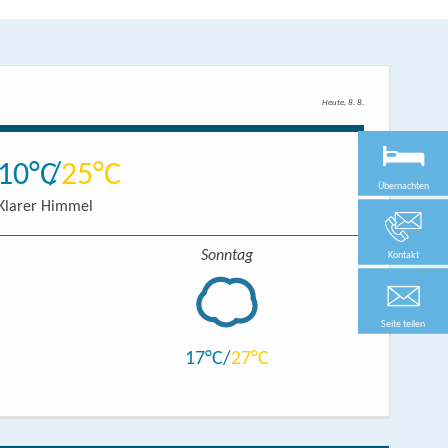
Heute, 8. 8.
10
25
Übernachten
Klarer Himmel
Sonntag
Kontakt
Seite teilen
17
27