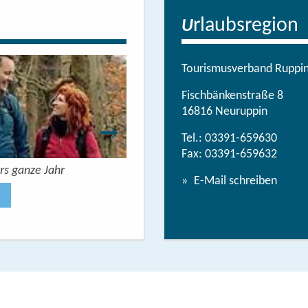
rlaubsregion
U
Tourismusverband Ruppine
Fischbänkenstraße 8
16816 Neuruppin
Tel.:
03391-659630
Fax: 03391-659632
rs ganze Jahr
Urlaubsbroschüre: Deine Auszeit 
E-Mail schreiben
Jetzt anse