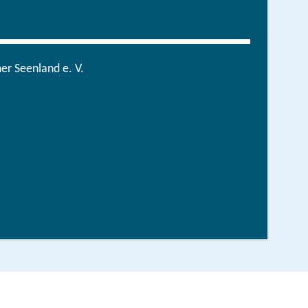
r Seenland e. V.
in der brandenburgischen Seenplatte
hen/bestellen