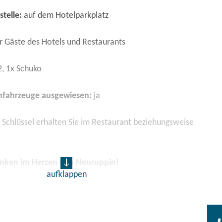
telle:
auf dem Hotelparkplatz
r Gäste des Hotels und Restaurants
, 1x Schuko
omfahrzeuge ausgewiesen:
ja
Schlüssel erhalten Sie im Restaurant beziehungsweise
nken im Herzen von Neuruppin!
aufklappen
 unserem Hotel mit Familientradition am schönsten Ort der
euruppiner Uferpromenade mit der historischen
losterkirche St. Trinitatis, dem ältesten Bauwerk