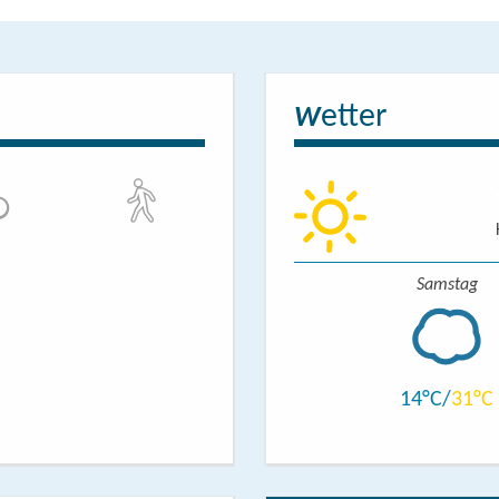
etter
W
Samstag
14
31