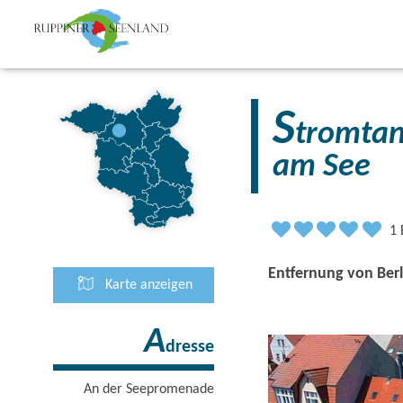
S
tromtan
am See
1
Entfernung von Berl
Karte anzeigen
A
dresse
An der Seepromenade