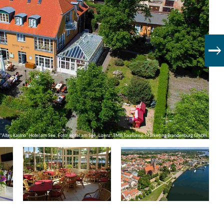
"Altes Kasino" Hotel am See, Foto: Hotel am See, Lizenz: TMB Tourismus-Marketing Brandenburg GmbH