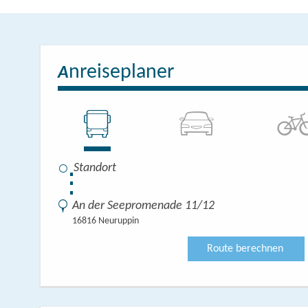
nreiseplaner
A
⋮
An der Seepromenade 11/12
16816 Neuruppin
Route berechnen