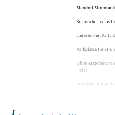
Standort Stromtanks
Kosten:
kostenlos fü
Ladestecker:
2x Typ2
Parkplätze für Str
Öffnungszeiten:
den 
Hotel
Anreisen und Aufta
Seien Sie zu Gast in
Fontanestadt, der N
Stadtmauer und der K