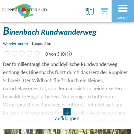
MENÜ
B
inenbach Rundwanderweg
Wandertouren
Länge: 2 km
0 von 5 (0)
Der familientaugliche und idyllische Rundwanderweg
entlang des Binenbachs führt durch das Herz der Ruppiner
Schweiz. Der Wildbach fließt durch ein kleines,
naturbelassenes Tal, von dem aus sich zu beiden Seiten
bewaldete Hügel erheben. Nur wenige Schritte vom
Wendepunkt des Rundweges entfernt, befindet sich am
Kalksee eine wunderschöne Badestelle. Auch ist von hier
aufklappen
aus ein Abstecher in den kleinen Ort Binenwalde möglich,
in dem das Sabinen-Denkmal die Frau des Försters Ernst