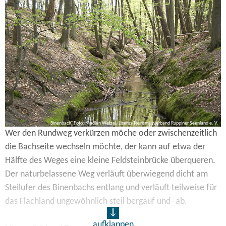
Ludewig Cusig und Namensgeberin von Ort und Bach ehrt.
Der Förster hatte im 18. Jahrhundert mit der Königlich-
Preußische Kriegs- und Domänenkammer einen
Erbzinskontrakt über eine Kolonie am Kalksee geschlossen.
Binenbach, Foto: Madlen Wetzel, Lizenz: Tourismusverband Ruppiner Seenland e. V.
Wer den Rundweg verkürzen möche oder zwischenzeitlich
die Bachseite wechseln möchte, der kann auf etwa der
Hälfte des Weges eine kleine Feldsteinbrücke überqueren.
Der naturbelassene Weg verläuft überwiegend dicht am
Steilufer des Binenbachs entlang und verläuft teilweise für
das Flachland ungewöhnlich steil bergauf und -ab.
aufklappen