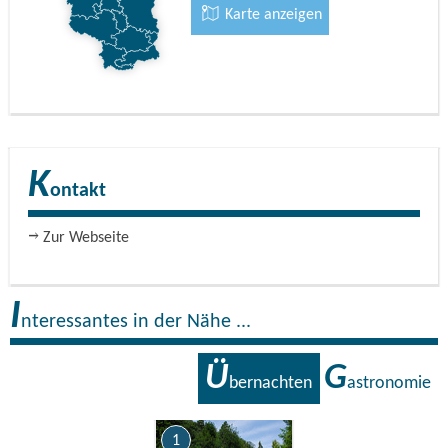
Karte anzeigen
K
ontakt
Zur Webseite
I
nteressantes in der Nähe ...
Ü
G
bernachten
astronomie
1