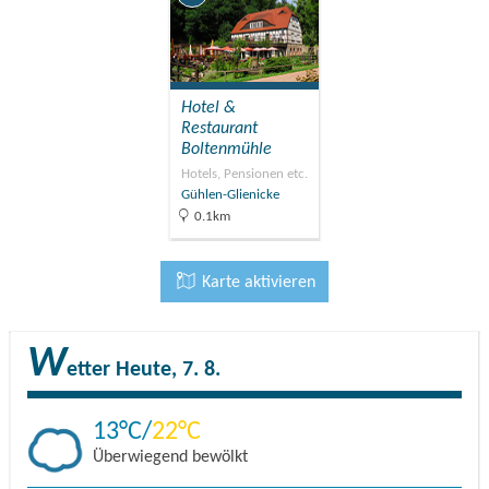
Hotel &
Restaurant
Boltenmühle
Hotels, Pensionen etc.
Gühlen-Glienicke
0.1km
Karte aktivieren
W
etter
Heute, 7. 8.
13
22
Überwiegend bewölkt