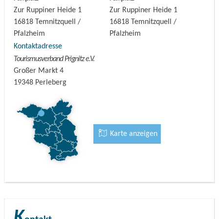
Zur Ruppiner Heide 1
Zur Ruppiner Heide 1
Start/Ziel:
Pfalzheim
16818
Temnitzquell /
16818
Temnitzquell /
Pfalzheim
Pfalzheim
Logo/Wegestreckenmarkierung:
lila Pfeil
Kontaktadresse
Tourismusverband Prignitz e.V.
Parkmöglichkeiten:
Zur Ruppiner Heide 1, 16818
Großer Markt 4
19348
Perleberg
Pfalzheim
Tipp:
Geführte Touren mit den Natur- und
Landschaftsführern machen die Kyritz-Ruppiner Heide
Karte anzeigen
erlebbar. Die Angebote reichen von Wandertouren (u. a.
geführte Sternenwanderungen im Spätsommer) über
Fatbike-Touren bis hin zu Kremserfahrten.
K