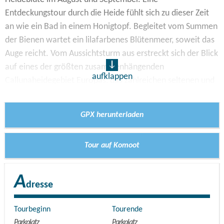
Entdeckungstour durch die Heide fühlt sich zu dieser Zeit
an wie ein Bad in einem Honigtopf. Begleitet vom Summen
der Bienen wartet ein lilafarbenes Blütenmeer, soweit das
Auge reicht. Vom Aussichtsturm aus erstreckt sich der Blick
auf eines der größten zusammenhängenden
aufklappen
Callunaheidegebiet Europas, das zahlreichen seltenen und
stark gefährdeten Tier- und Pflanzenarten Lebensraum
bietet.
GPX herunterladen
Zwischen Juni und Oktober lassen sich mit Glück auch
Tour auf Komoot
Konikpferde beobachten, die hier als natürliche
Landschaftspfleger unterwegs sind. Die robusten Tiere
tragen dazu bei, die Heide offen zu halten, und sind für
A
dresse
Wanderer ein besonderes Highlight der Tour.
Tourbeginn
Tourende
Länge:
4 km /
Dauer
: 1 Stunde
Parkplatz
Parkplatz