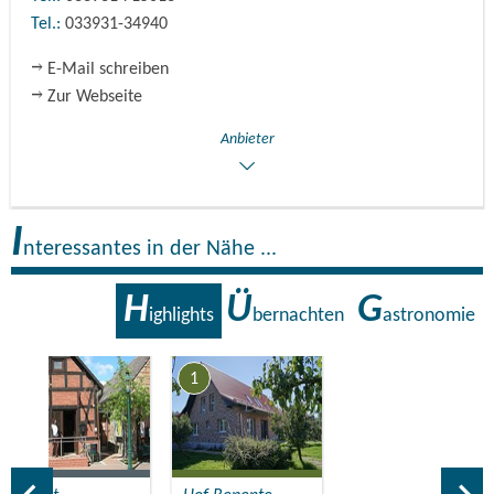
detaillierte Tourenschreibung finden sich auf den Seiten
Tel.:
033931-34940
der Gemeinde
E-Mail schreiben
Zur Webseite
Anbieter
I
nteressantes in der Nähe ...
H
Ü
G
ighlights
bernachten
astronomie
2
1