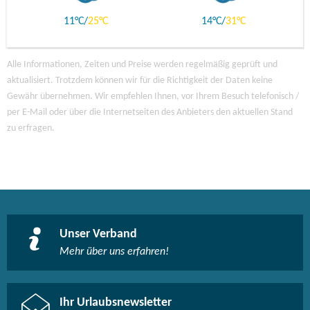
11
25
14
31
Alle Informationen, Zeiten und Preise werden regelmäßig geprüft und
aktualisiert. Trotzdem können wir für die Richtigkeit der Daten keine
Gewähr übernehmen. Wir empfehlen Ihnen, vor Ihrem Besuch telefonisch /
per E-Mail oder über die Internetseiten des Anbieters den aktuellen Stand
zu erfragen.
Unser Verband
Mehr über uns erfahren!
Ihr Urlaubsnewsletter