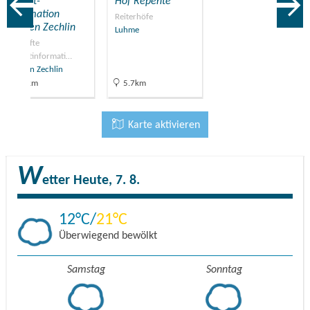
Tourist-
Hof Repente
Information
Reiterhöfe
Flecken Zechlin
Luhme
Geprüfte
Touristinformati…
Flecken Zechlin
0.1km
5.7km
Karte aktivieren
W
etter
Heute, 7. 8.
12
21
Überwiegend bewölkt
Samstag
Sonntag