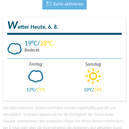
Karte aktivieren
W
etter
Heute, 6. 8.
19
28
Bedeckt
Freitag
Samstag
12
21
10
24
Alle Informationen, Zeiten und Preise werden regelmäßig geprüft und
aktualisiert. Trotzdem können wir für die Richtigkeit der Daten keine
Gewähr übernehmen. Wir empfehlen Ihnen, vor Ihrem Besuch telefonisch /
per E-Mail oder über die Internetseiten des Anbieters den aktuellen Stand