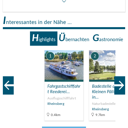
I
nteressantes in der Nähe ...
H
Ü
G
ighlights
bernachten
astronomie
1
2
Fahrgastschifffahr
Badestelle am
t Reederei…
Kleinen Pälitzsee
in…
Ausflugsschifffahrt
Rheinsberg
Naturbadestellen
Rheinsberg
0.4km
9.7km