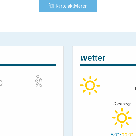
Karte aktivieren
etter
W
Dienstag
8
22