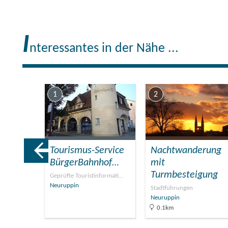
I
nteressantes in der Nähe ...
1
2
Tourismus-Service
Nachtwanderung
ng
BürgerBahnhof…
mit
Turmbesteigung
e
Geprüfte Touristinformati…
Neuruppin
Stadtführungen
Neuruppin
0.1km