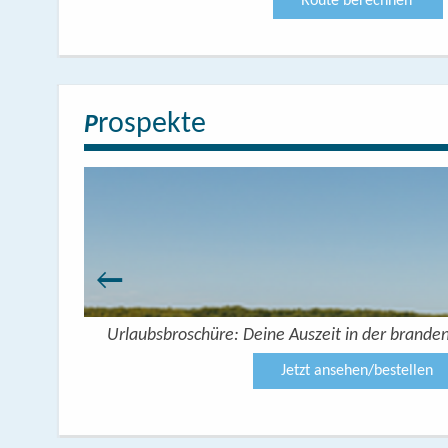
Route berechnen
rospekte
P
Urlaubsbroschüre: Deine Auszeit in der brande
Jetzt ansehen/bestellen