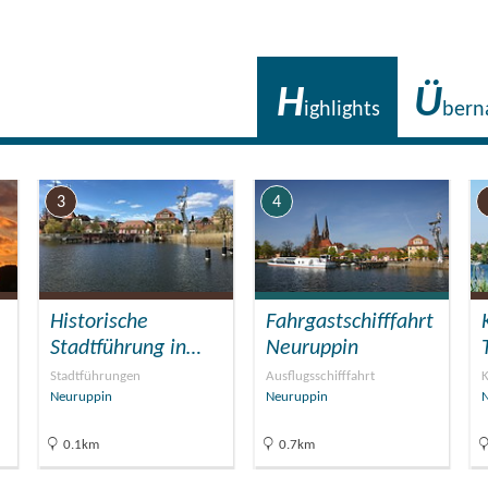
H
Ü
ighlights
bern
3
4
Historische
Fahrgastschifffahrt
Stadtführung in…
Neuruppin
Stadtführungen
Ausflugsschifffahrt
K
Neuruppin
Neuruppin
0.1km
0.7km