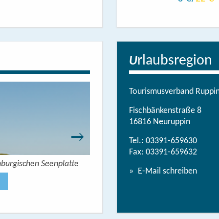
rlaubsregion
U
Tourismusverband Ruppine
Fischbänkenstraße 8
16816 Neuruppin
Tel.:
03391-659630
Fax: 03391-659632
nburgischen Seenplatte
Wandern mit Seeblick - 
E-Mail schreiben
Jetzt anse