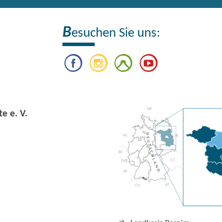
B
esuchen Sie uns:
e e. V.