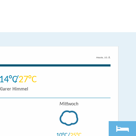
Heute, 10. 8.
14
27
Klarer Himmel
Mittwoch
10
25