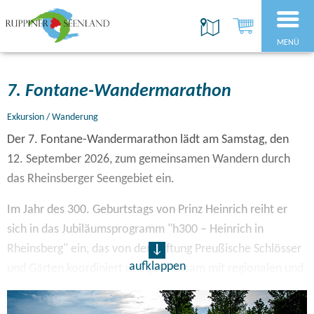
MENÜ
7. Fontane-Wandermarathon
Exkursion / Wanderung
Der 7. Fontane-Wandermarathon lädt am Samstag, den
12. September 2026, zum gemeinsamen Wandern durch
das Rheinsberger Seengebiet ein.
Im Jahr des 300. Geburtstags von Prinz Heinrich reiht er
sich in das Jubiläumsprogramm "h300 – Heinrich in
Rheinsberg" ein, das von der Stiftung Preußische Schlösser
aufklappen
und Gärten koordiniert und gemeinsam mit regionalen und
überregionalen Partnern umgesetzt wird, um die
Bedeutung des preußischen Prinzen Heinrichs für