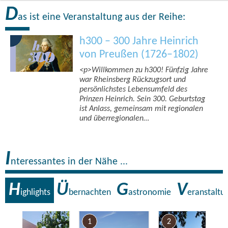
D
as ist eine Veranstaltung aus der Reihe:
h300 – 300 Jahre Heinrich
von Preußen (1726–1802)
<p>Willkommen zu h300! Fünfzig Jahre
war Rheinsberg Rückzugsort und
persönlichstes Lebensumfeld des
Prinzen Heinrich. Sein 300. Geburtstag
ist Anlass, gemeinsam mit regionalen
und überregionalen…
I
nteressantes in der Nähe ...
H
Ü
G
V
ighlights
bernachten
astronomie
eranstaltu
7
1
2