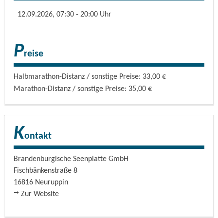
12.09.2026, 07:30 - 20:00 Uhr
Gestaffelte Anmeldung:
Mo, 16.03.2026, 10:00 Uhr: 200 Plätze
P
reise
Mi, 18.03.2026, 19:00 Uhr: 150 Plätze
So, 22.03.2026, 20:00 Uhr: 150 Plätze
Halbmarathon-Distanz / sonstige Preise: 33,00 €
Marathon-Distanz / sonstige Preise: 35,00 €
Veranstalter: Brandenburgische Seenplatte GmbH,
Naturpark Stechlin-Ruppiner Land, Berliner
Wanderverband e. V., Fitness-TREFF-Natur e. V.,
K
Tourismusverband Brandenburgische Seenplatte e. V.
ontakt
Partner: Stadt Rheinsberg
Sponsoren: Sparkasse Ostprignitz-Ruppin, Rheinsberger
Brandenburgische Seenplatte GmbH
Fischbänkenstraße 8
Preussenquelle
16816
Neuruppin
Zur Website