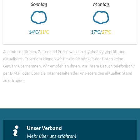
Sonntag
Montag
14
31
17
27
Alle Informationen, Zeiten und Preise werden regelmäßig geprüft und
aktualisiert. Trotzdem können wir für die Richtigkeit der Daten keine
Gewähr übernehmen. Wir empfehlen Ihnen, vor Ihrem Besuch telefonisch /
per E-Mail oder über die Internetseiten des Anbieters den aktuellen Stand
zu erfragen.
Unser Verband
Mehr über uns erfahren!