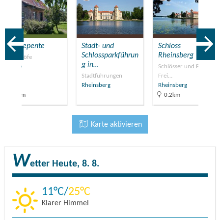
Hof Repente
Stadt- und
Schloss
Schlossparkführun
Rheinsberg
Reiterhöfe
g in…
Luhme
Schlösser und Parks,
Stadtführungen
Frei…
Rheinsberg
Rheinsberg
11km
0.2km
Karte aktivieren
W
etter
Heute, 8. 8.
11
25
Klarer Himmel