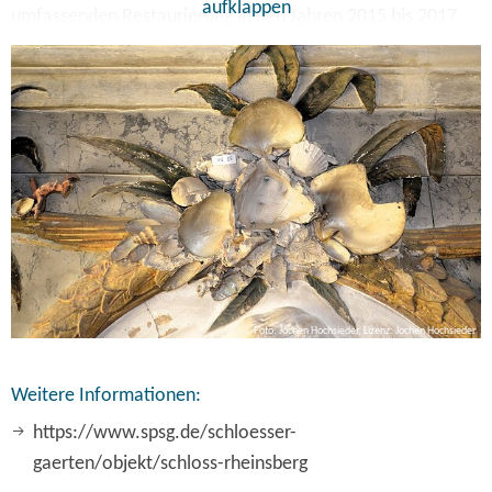
aufklappen
umfassenden Restaurierung in den Jahren 2015 bis 2017
konnte die ursprüngliche Ausstrahlung des Muschelsaals
wiedergewonnen werden. Jochen Hochsieder, Restaurator
für Wandmalerei und langjähriger Begleiter der
Restaurierungen im Schloss Rheinsberg, gibt einen Einblick
in die Baugeschichte des Muschelsaals und die besonderen
Herausforderungen der Restaurierungskampagne.
Foto: Jochen Hochsieder, Lizenz: Jochen Hochsieder
Weitere Informationen:
https://www.spsg.de/schloesser-
gaerten/objekt/schloss-rheinsberg