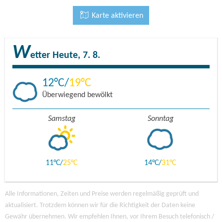
Karte aktivieren
W
etter
Heute, 7. 8.
12
19
Überwiegend bewölkt
Samstag
Sonntag
11
25
14
31
Alle Informationen, Zeiten und Preise werden regelmäßig geprüft und
aktualisiert. Trotzdem können wir für die Richtigkeit der Daten keine
Gewähr übernehmen. Wir empfehlen Ihnen, vor Ihrem Besuch telefonisch /