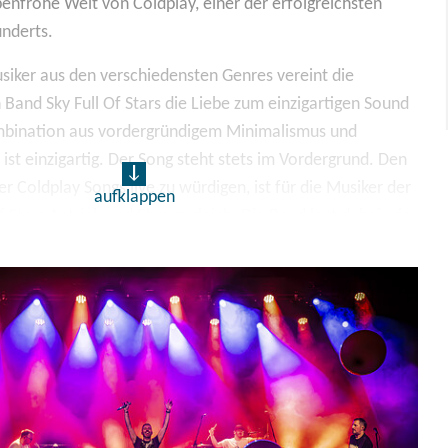
enfrohe Welt von Coldplay, einer der erfolgreichsten
underts.
siker aus den verschiedensten Genres vereint die
 Band Sky Full Of Stars die Liebe zum einzigartigen Sound
mbination aus vordergründigem Minimalismus und
st einzigartig. Der Song steht stets im Vordergrund. Den
 Coldplay Songs live zu würdigen, ist für die Musiker der
aufklappen
f Stars Antrieb und Ehre zugleich. Die Band legt dabei wie
ten viel Wert auf perfekten Livesound mit eigens
menten und eine ansprechende, mitreißende Show.
sbesondere der charismatische und empathische
n das Publikum an der Hand und entführen es für gut
e bunte Welt voller Emotionen und Energie. Und das ganz
Identität, ohne als einfache Kopie des Originals zu wirken.