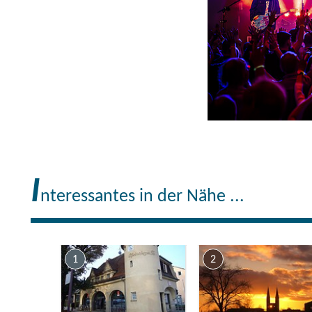
I
nteressantes in der Nähe ...
1
2