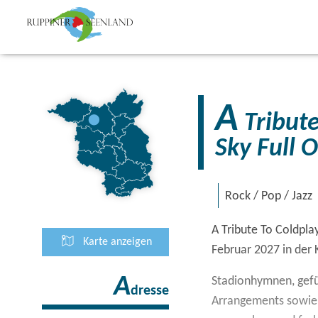
A
Tribute
Sky Full O
Rock / Pop / Jazz
A Tribute To Coldpla
Karte anzeigen
Februar 2027 in der 
A
Stadionhymnen, gefü
dresse
Arrangements sowie e