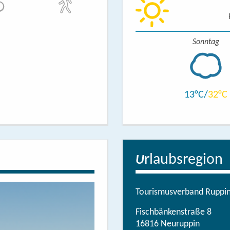
Sonntag
13
32
rlaubsregion
U
Tourismusverband Ruppine
Fischbänkenstraße 8
16816 Neuruppin