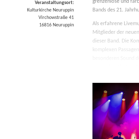
grenzenlose und farb
Veranstaltungsort:
Bands des 21. Jahrh
Kulturkirche Neuruppin
Virchowstraße 41
Als erfahrene Livemu
16816
Neuruppin
Mitglieder der neuen
dieser Band. Die Ko
komplexen Passagen i
besonderen Sound der
Formation Sky Full O
die musikalischen Pa
vorproduzierten Ele
Das Quintett und in
Frontmann Sly nehme
zwei Stunden in ein
bewusst mit eigener 