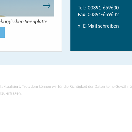
Tel.:
03391-659630
Fax: 03391-659632
nburgischen Seenplatte
Wandern mit Seeblick - 
E-Mail schreiben
Jetzt anse
 aktualisiert. Trotzdem können wir für die Richtigkeit der Daten keine Gewähr
d zu erfragen.