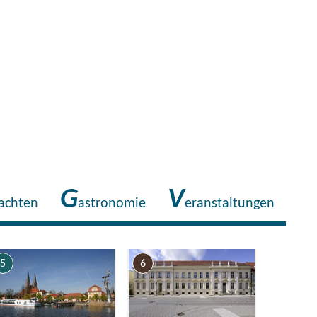
G
V
achten
astronomie
eranstaltungen
5
6
7