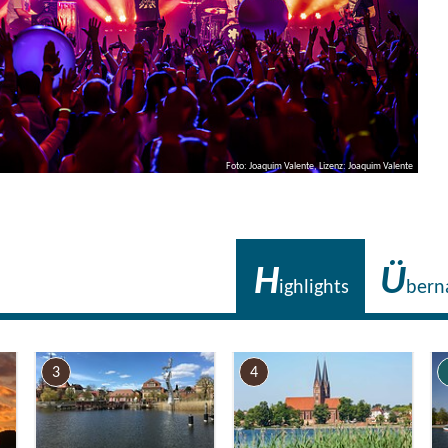
Foto: Joaquim Valente, Lizenz: Joaquim Valente
H
Ü
ighlights
bern
3
4