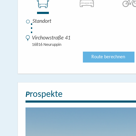
⋮
Virchowstraße 41
16816 Neuruppin
Route berechnen
rospekte
P