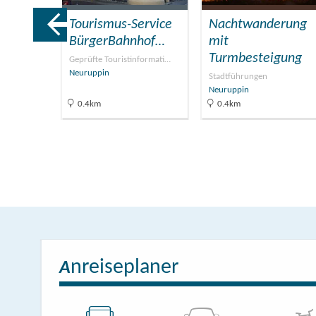
Tourismus-Service
Nachtwanderung
ng
BürgerBahnhof…
mit
Turmbesteigung
e
Geprüfte Touristinformati…
Neuruppin
Stadtführungen
Neuruppin
0.4km
0.4km
nreiseplaner
A