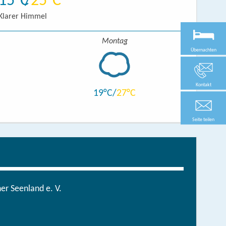
15
25
Klarer Himmel
Montag
Übernachten
Kontakt
19
27
Seite teilen
r Seenland e. V.