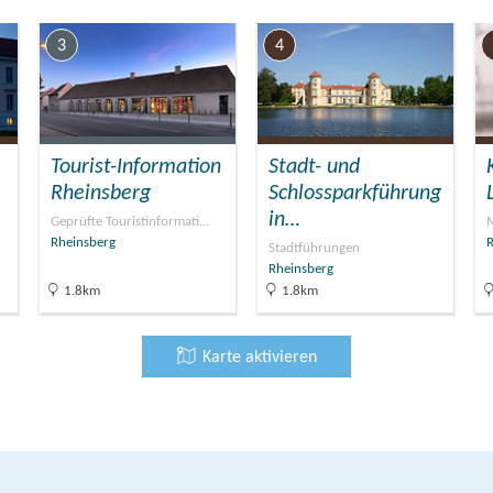
nacht,
3
4
acht!“
Tourist-Information
Stadt- und
: Tove Jansson; Die Mumins (5).
Rheinsberg
Schlossparkführung
in…
mintal, Seite 131
Geprüfte Touristinformati…
Rheinsberg
R
Stadtführungen
Rheinsberg
1.8km
1.8km
fnung am Samstag, den 18. Juli 2026 um 14:00 ist der
Karte aktivieren