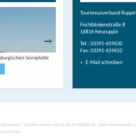
Tourismusverband Ruppine
Fischbänkenstraße 8
16816 Neuruppin
Tel.:
03391-659630
Fax: 03391-659632
nburgischen Seenplatte
Wandern mit Seeblick - 
E-Mail schreiben
Jetzt anse
 aktualisiert. Trotzdem können wir für die Richtigkeit der Daten keine Gewähr
d zu erfragen.