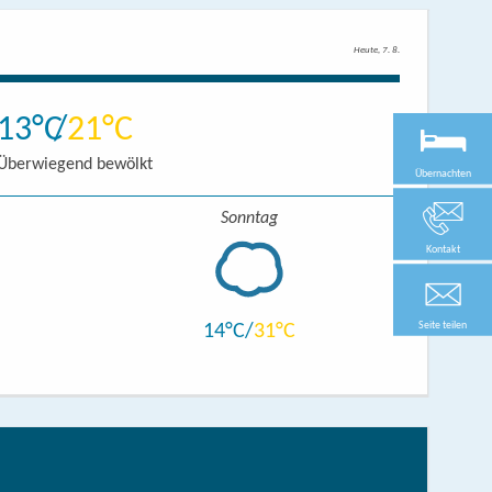
Heute, 7. 8.
13
21
Überwiegend bewölkt
Übernachten
Sonntag
Kontakt
Seite teilen
14
31