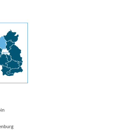
pin
enburg