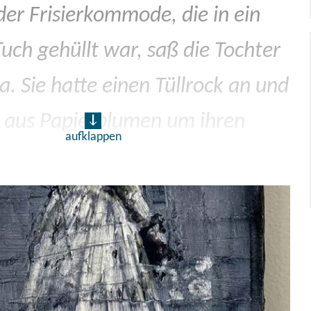
der Frisierkommode, die in ein
uch gehüllt war, saß die Tochter
 Sie hatte einen Tüllrock an und
 aus Papierblumen um ihren
aufklappen
 Eine Weile betrachtete sie
esse die Zuschauer, die unterhalb
n ihren Booten saßen, und
n schnell und unbefangen:
heut Nacht, obwohl mein