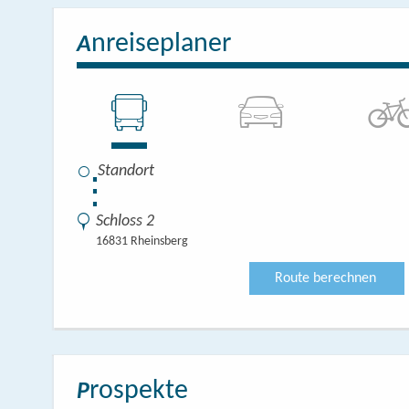
nreiseplaner
A
⋮
Schloss 2
16831 Rheinsberg
Route berechnen
rospekte
P