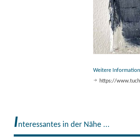
unschuldig 
wandelt das
die blühende
mit jugendl
Weitere Information
grausames 
https://www.tuch
darnieder.“
Stimme aus 
I
nteressantes in der Nähe ...
„Schicksal