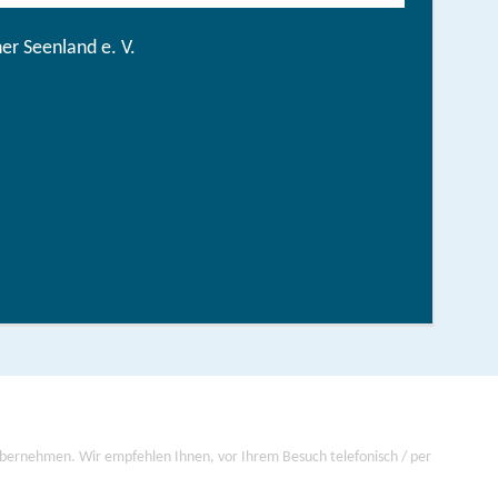
r Seenland e. V.
Tourentipps fürs ganze Jahr
hen/bestellen
 übernehmen. Wir empfehlen Ihnen, vor Ihrem Besuch telefonisch / per