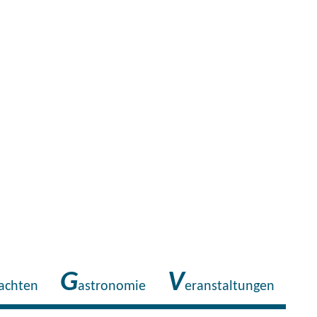
G
V
achten
astronomie
eranstaltungen