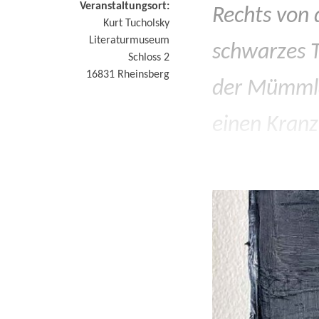
Veranstaltungsort:
Rechts von 
Kurt Tucholsky
Literaturmuseum
schwarzes T
Schloss 2
16831
Rheinsberg
der Mümmla.
einen Kranz
Haarknoten.
voller Inter
der Rampe i
begann dan
„Sterb ich 