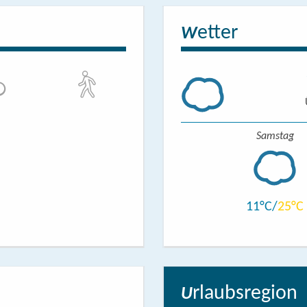
etter
W
Samstag
11
25
rlaubsregion
U