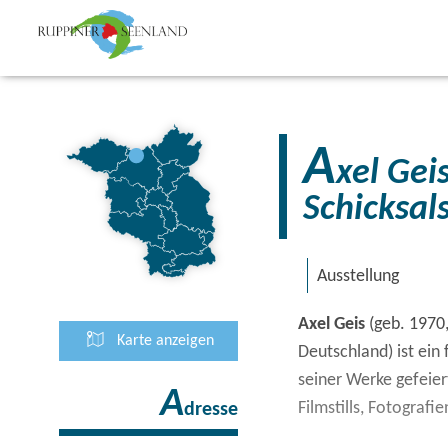
A
xel Gei
Schicksal
Ausstellung
Axel Geis
(geb. 1970,
Karte anzeigen
Deutschland) ist ein 
seiner Werke gefeier
A
Filmstills, Fotograf
dresse