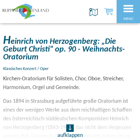
MENÜ
H
einrich von Herzogenberg: „Die
Geburt Christi“ op. 90 - Weihnachts-
Oratorium
Klassisches Konzert / Oper
Kirchen-Oratorium für Solisten, Chor, Oboe, Streicher,
Harmonium, Orgel und Gemeinde.
Das 1894 in Strassburg aufgeführte große Oratorium ist
eines der wenigen Werke aus dem reichhaltigen Schaffen
des österreichisch-süddeutschen Komponisten Heinrich
von Herzogenberg (1843-1900), das nicht dem Vergessen
aufklappen
anheim fiel. Gerade in den zurückliegenden Jahren ist es