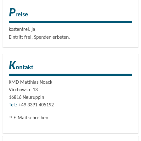
Juliane Felsch-Grunow (Harmonium) Leitung: KMD
P
Matthias Noack
reise
kostenfrei: ja
Eintritt frei. Spenden am Ausgang erbeten.
Eintritt frei. Spenden erbeten.
K
ontakt
KMD Matthias Noack
Virchowstr. 13
16816
Neuruppin
Tel.:
+49 3391 405192
E-Mail schreiben