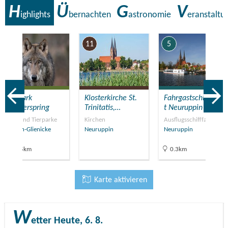
H
Ü
G
V
ighlights
bernachten
astronomie
eranstaltu
6
11
5
Tierpark
Klosterkirche St.
Fahrgastschifffahr
Kunsterspring
Trinitatis,…
t Neuruppin
Zoos und Tierparke
Kirchen
Ausflugsschifffahrt
Gühlen-Glienicke
Neuruppin
Neuruppin
12.5km
0.3km
Karte aktivieren
W
etter
Heute, 6. 8.