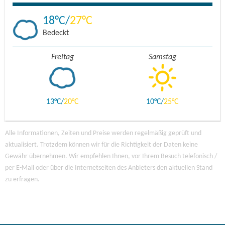
18
27
Bedeckt
Freitag
Samstag
13
20
10
25
Alle Informationen, Zeiten und Preise werden regelmäßig geprüft und
aktualisiert. Trotzdem können wir für die Richtigkeit der Daten keine
Gewähr übernehmen. Wir empfehlen Ihnen, vor Ihrem Besuch telefonisch /
per E-Mail oder über die Internetseiten des Anbieters den aktuellen Stand
zu erfragen.