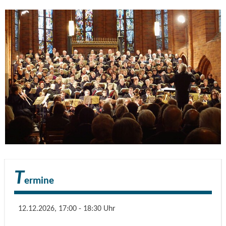
wieder neu entdeckt worden und stellt eine willkommene
Abwechslung im Kanon der weihnachtlichen Oratorien dar.
Es besticht neben der wunderschönen romantischen
Melodie- und Klanggebung durch die Verwendung vieler
bekannter volkstümlicher Weisen. Die biblische
Textgrundlage zu den drei Teilen „Verheißung – Erfüllung –
Anbetung“ stellte der Bruder des berühmten Bach-
Forschers Friedrich Spitta zusammen und regte den Bach
verehrenden (und seinen Kontrapunkt wohl studiert
habenden) H. v. Herzogenberg zur Komposition dieses
seines eigenen, zeitgemäßen und eingängigen
Weihnachtsoratoriums an.
T
ermine
Es singen und musizieren die Ruppiner Kantorei, Solisten,
Instrumentalisten des Brandenburgischen
12.12.2026, 17:00 - 18:30 Uhr
Musikschullehrer-Orchesters, Stefanie v. Freymann (Oboe),