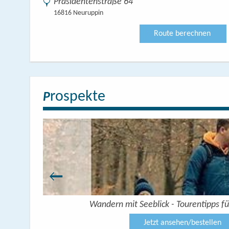
Präsidentenstraße 64
16816 Neuruppin
Route berechnen
rospekte
P
Wandern mit Seeblick - Tourentipps fü
Jetzt ansehen/bestellen