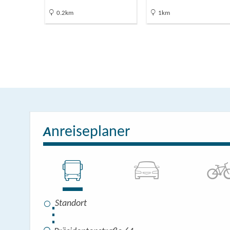
0.2km
1km
nreiseplaner
A
⋮