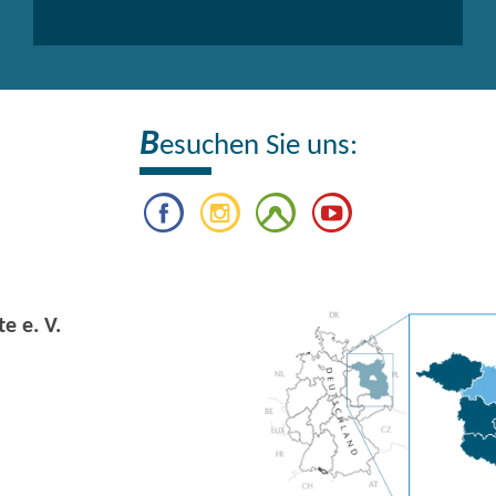
B
esuchen Sie uns:
e e. V.