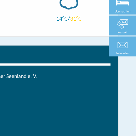
Übernachten
14
31
Kontakt
Seite teilen
r Seenland e. V.
in der brandenburgischen Seenplatte
hen/bestellen