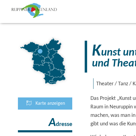
K
unst un
und Thea
Theater / Tanz / K
Das Projekt „Kunst u
Karte anzeigen
Raum in Neuruppin wi
machen, was man in
A
gibt und was die Kun
dresse