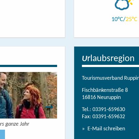
10
25
rlaubsregion
U
Tourismusverband Ruppine
Fischbänkenstraße 8
16816 Neuruppin
Tel.:
03391-659630
Fax: 03391-659632
rs ganze Jahr
Urlaubsbroschüre: Deine Auszeit 
E-Mail schreiben
Jetzt anse