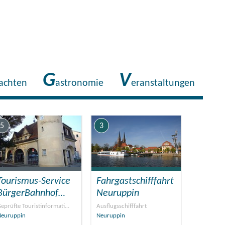
G
V
achten
astronomie
eranstaltungen
5
3
Tourismus-Service
Fahrgastschifffahrt
BürgerBahnhof…
Neuruppin
eprüfte Touristinformati…
Ausflugsschifffahrt
Neuruppin
Neuruppin