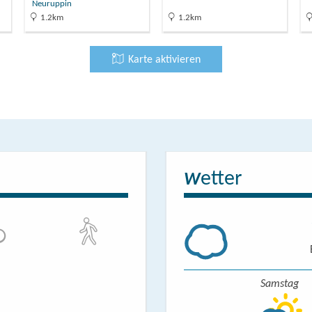
Neuruppin
1.2km
1.2km
Karte aktivieren
etter
W
Samstag