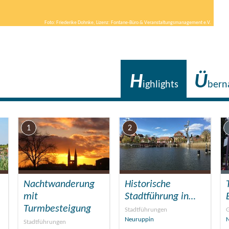
Foto: Friederike Dohnke, Lizenz: Fontane-Büro & Veranstaltungsmanagement e.V.
H
Ü
ighlights
bern
1
2
Nachtwanderung
Historische
mit
Stadtführung in…
Turmbesteigung
Stadtführungen
G
Neuruppin
Stadtführungen