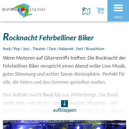
MENÜ
R
ocknacht Fehrbelliner Biker
Rock / Pop / Jazz , Theater / Tanz / Kabarett , Fest / Brauchtum
Wenn Motoren auf Gitarrenriffs treffen: Die Rocknacht der
Fehrbelliner Biker verspricht einen Abend voller Live-Musik,
guter Stimmung und echter Szene-Atmosphäre. Perfekt für
alle, die feiern und den Sommer genießen wollen.
Den Auftakt macht
Back Up
aus Wittenberge. Die Band
spielt alles, was rockt – von Nirvana bis Offspring – und
aufklappen
sorgt so für einen energiegeladenen Einstieg in den Abend.
Im Anschluss betritt
Nox Nobis
die Bühne, eine deutsche