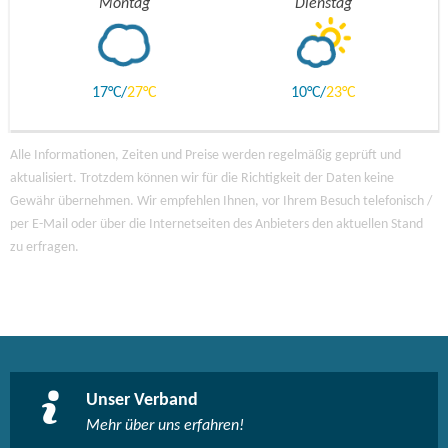
Montag
Dienstag
17
27
10
23
Alle Informationen, Zeiten und Preise werden regelmäßig geprüft und
aktualisiert. Trotzdem können wir für die Richtigkeit der Daten keine
Gewähr übernehmen. Wir empfehlen Ihnen, vor Ihrem Besuch telefonisch /
per E-Mail oder über die Internetseiten des Anbieters den aktuellen Stand
zu erfragen.
Unser Verband
Mehr über uns erfahren!