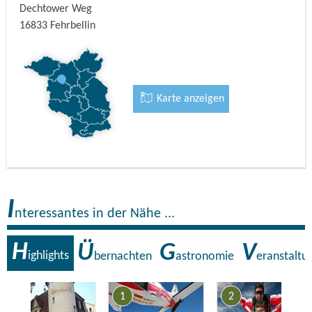
Dechtower Weg
16833
Fehrbellin
Karte anzeigen
I
nteressantes in der Nähe ...
H
Ü
G
V
ighlights
bernachten
astronomie
eranstaltu
7
1
2