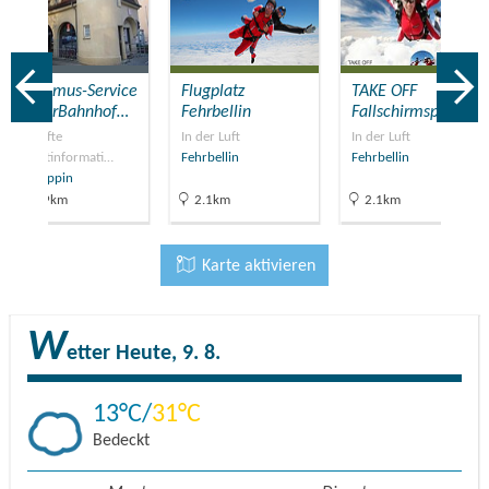
Tourismus-Service
Flugplatz
TAKE OFF
BürgerBahnhof…
Fehrbellin
Fallschirmsport
Geprüfte
In der Luft
In der Luft
Touristinformati…
Fehrbellin
Fehrbellin
Neuruppin
13.9km
2.1km
2.1km
Karte aktivieren
W
etter
Heute, 9. 8.
13
31
Bedeckt