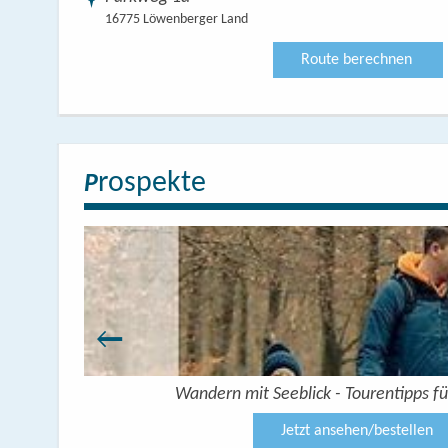
16775 Löwenberger Land
Route berechnen
rospekte
P
Wandern mit Seeblick - Tourentipps fü
Jetzt ansehen/bestellen