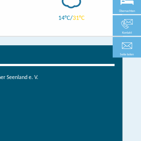
Übernachten
14
31
Kontakt
Seite teilen
r Seenland e. V.
in der brandenburgischen Seenplatte
hen/bestellen