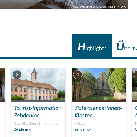
Foto: DKB STIFTUNG, Lizenz: DKB STIFTUNG
H
Ü
ighlights
bern
3
4
Tourist-Information
Zisterzienserinnen-
Zehdenick
Kloster…
Geprüfte Touristinformati…
Klöster
M
Zehdenick
Zehdenick