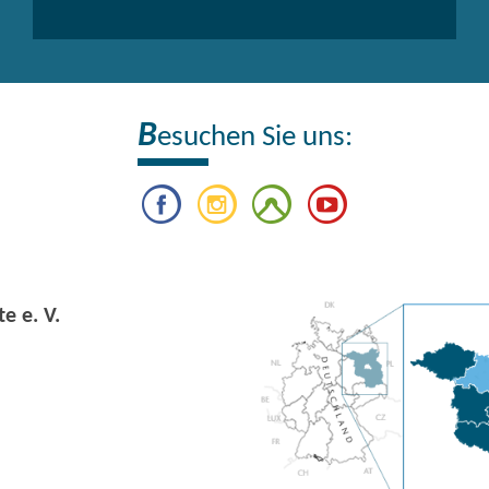
B
esuchen Sie uns:
e e. V.