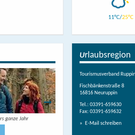
11
25
rlaubsregion
U
Tourismusverband Ruppine
Fischbänkenstraße 8
16816 Neuruppin
Tel.:
03391-659630
Fax: 03391-659632
rs ganze Jahr
Urlaubsbroschüre: Deine Auszeit 
E-Mail schreiben
Jetzt anse