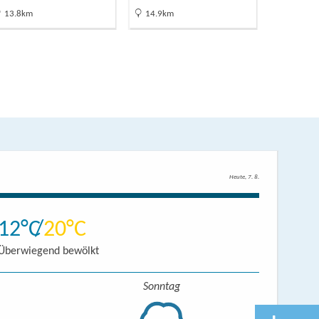
13.8km
14.9km
15.3km
Heute, 7. 8.
12
20
Überwiegend bewölkt
Sonntag