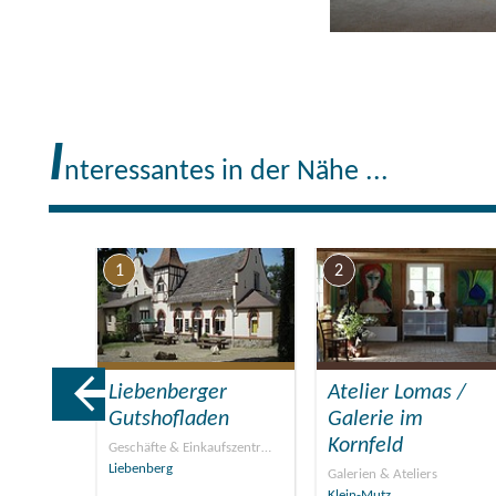
I
nteressantes in der Nähe ...
1
2
eum
Liebenberger
Atelier Lomas /
g
Gutshofladen
Galerie im
Kornfeld
ks, Muse…
Geschäfte & Einkaufszentr…
Liebenberg
Galerien & Ateliers
Klein-Mutz