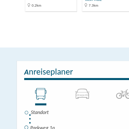
0.2km
7.3km
nreiseplaner
A
⋮
Parkweg 1a