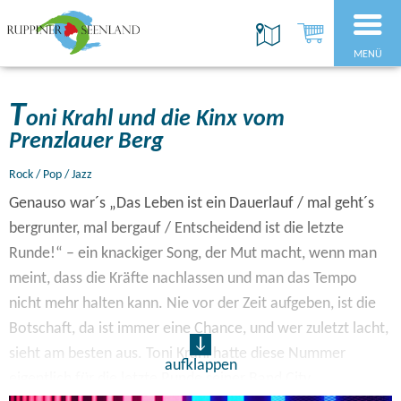
MENÜ
T
oni Krahl und die Kinx vom
Prenzlauer Berg
Rock / Pop / Jazz
Genauso war´s „Das Leben ist ein Dauerlauf / mal geht´s
bergrunter, mal bergauf / Entscheidend ist die letzte
Runde!“ – ein knackiger Song, der Mut macht, wenn man
meint, dass die Kräfte nachlassen und man das Tempo
nicht mehr halten kann. Nie vor der Zeit aufgeben, ist die
Botschaft, da ist immer eine Chance, und wer zuletzt lacht,
sieht am besten aus. Toni Krahl hatte diese Nummer
aufklappen
eigentlich für die letzte Runde seiner Band City