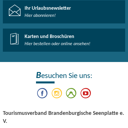
selbst. Auch, wenn das nicht immer sofort offenliegt und
Ihr Urlaubsnewsletter
die Hörenden gern um die Ecke denken dürfen.
Hier abonnieren!
Karten und Broschüren
Hier bestellen oder online ansehen!
B
esuchen Sie uns:
Tourismusverband Brandenburgische Seenplatte e.
V.