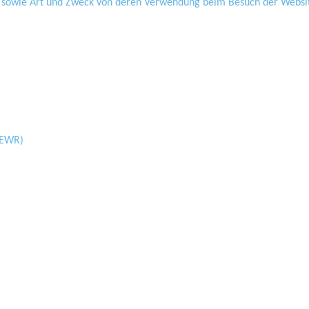
 sowie Art und Zweck von deren Verwendung beim Besuch der Websi
/EWR)