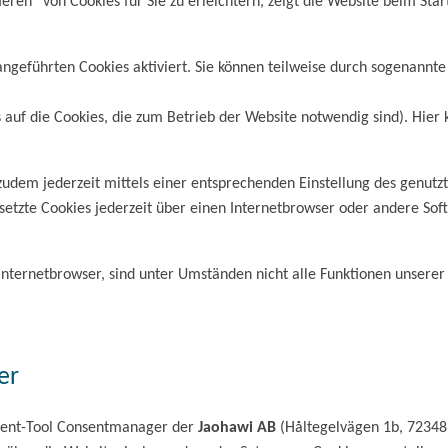
ren“ von Cookies für Sie zu erleichtern, zeigt die Website beim Sta
 angeführten Cookies aktiviert. Sie können teilweise durch sogenannt
is auf die Cookies, die zum Betrieb der Website notwendig sind). Hier
zudem jederzeit mittels einer entsprechenden Einstellung des genutz
setzte Cookies jederzeit über einen Internetbrowser oder andere Sof
Internetbrowser, sind unter Umständen nicht alle Funktionen unserer
er
ent-Tool Consentmanager der
Jaohawi AB
(Håltegelvägen 1b, 72348