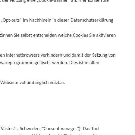
rt der Nutzung eine „Cookie-Banner“ an. Hier können Sie
e „Opt-outs“ im Nachhinein in dieser Datenschutzerklärung
 können Sie selbst entscheiden welche Cookies Sie aktivieren
ten Internetbrowsers verhindern und damit der Setzung von
twareprogramme gelöscht werden. Dies ist in allen
 Webseite vollumfänglich nutzbar.
 Västerås, Schweden; "Consentmanager"). Das Tool