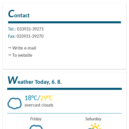
C
ontact
Tel.:
033931-39271
Fax:
033931-39270
Write e-mail
To website
W
eather
Today, 6. 8.
18
29
overcast clouds
Friday
Saturday