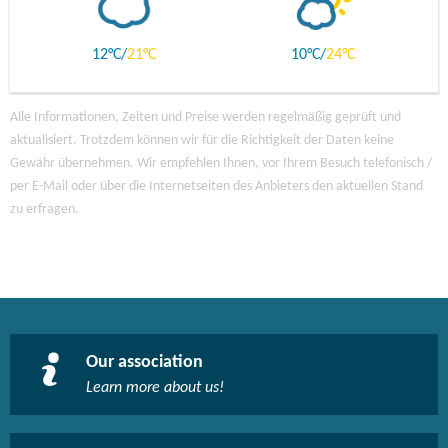
12
21
10
24
Alle Informationen, Zeiten und Preise werden regelmäßig geprüft und
aktualisiert. Trotzdem können wir für die Richtigkeit der Daten keine
Gewähr übernehmen. Wir empfehlen Ihnen, vor Ihrem Besuch telefonisch /
per E-Mail oder über die Internetseiten des Anbieters den aktuellen Stand
zu erfragen.
Our association
Learn more about us!​