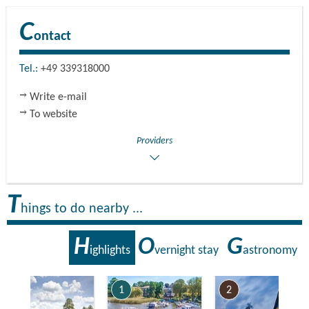
C
ontact
Tel.:
+49 339318000
Write e-mail
To website
Providers
T
hings to do nearby ...
H
O
G
ighlights
vernight stay
astronomy
7
1
2