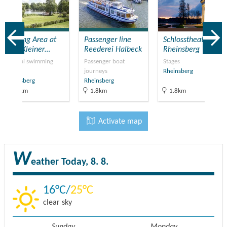
Bathing Area at
Passenger line
Schlosstheater
Lake Kleiner…
Reederei Halbeck
Rheinsberg
Natural swimming
Passenger boat
Stages
holes
journeys
Rheinsberg
Rheinsberg
Rheinsberg
8.5km
1.8km
1.8km
Activate map
W
eather
Today, 8. 8.
16
25
clear sky
Sunday
Monday