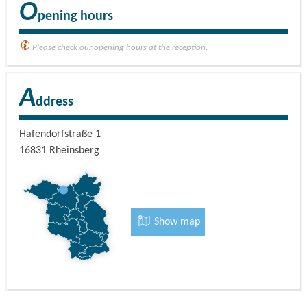
O
pening hours
Please check our opening hours at the reception.
A
ddress
Hafendorfstraße 1
16831
Rheinsberg
Show map