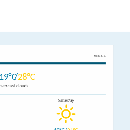
Today, 6. 8.
19
28
overcast clouds
Saturday