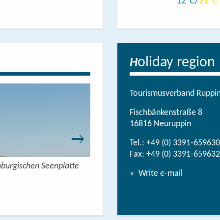
12
21
oliday region
H
Tourismusverband Ruppine
Fischbänkenstraße 8
16816 Neuruppin
Tel.:
+49 (0) 3391-659630
Fax: +49 (0) 3391-659632
nburgischen Seenplatte
Wandern mit Seeblick - 
Write e-mail
View/