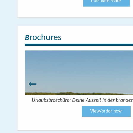
Calculate route
rochures
B
Urlaubsbroschüre: Deine Auszeit in der brande
View/order now