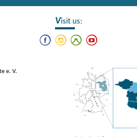
V
isit us:
e e. V.