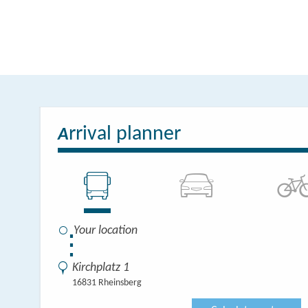
rrival planner
A
⋮
Kirchplatz 1
16831 Rheinsberg