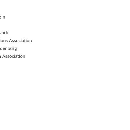
pin
work
tions Association
ndenburg
 Association