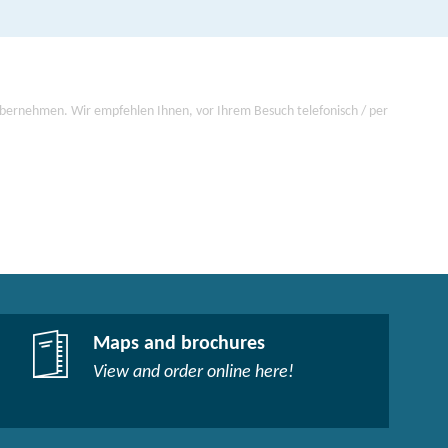
 übernehmen. Wir empfehlen Ihnen, vor Ihrem Besuch telefonisch / per
Maps and brochures
View and order online here!​