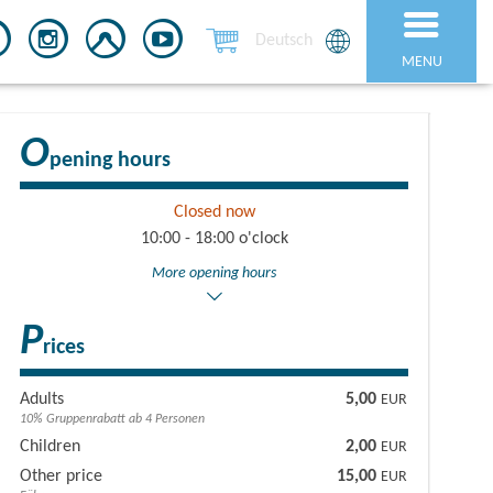
Deutsch
MENU
O
pening hours
Closed now
10:00 - 18:00 o'clock
More opening hours
P
rices
Adults
5,00
EUR
10% Gruppenrabatt ab 4 Personen
Children
2,00
EUR
Other price
15,00
EUR