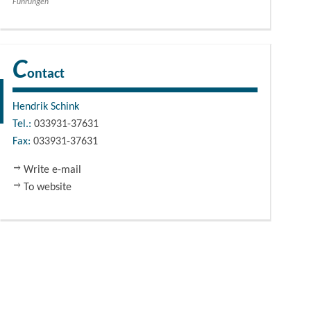
Führungen
C
ontact
Hendrik Schink
Tel.:
033931-37631
Fax:
033931-37631
Write e-mail
To website