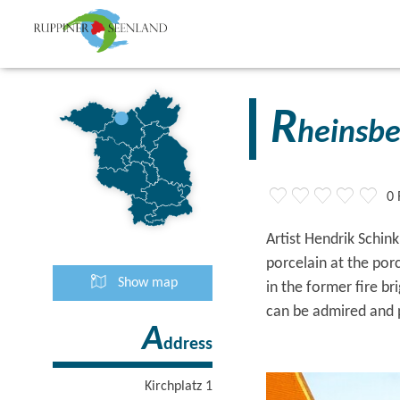
R
heinsb
0 
Artist Hendrik Schin
porcelain at the por
Show map
in the former fire b
can be admired and 
A
ddress
Kirchplatz 1