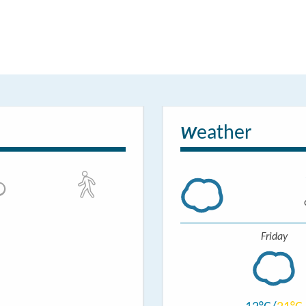
eather
W
Friday