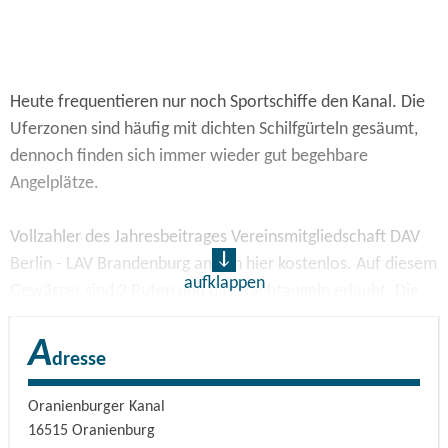
Heute frequentieren nur noch Sportschiffe den Kanal. Die
Uferzonen sind häufig mit dichten Schilfgürteln gesäumt,
dennoch finden sich immer wieder gut begehbare
Angelplätze.
Vollzahler des Jahresbeitrages Vereinsmitgliedschaft DAV
Berlin - LAV Brandenburg angeln hier kostenlos. Auf diesem
aufklappen
Gewässer sind 2 Ruten und das Nachtangeln erlaubt. Die
Nachtangelerlaubnis gibt es beim Kauf ab einer Wochen,-
A
oder Monatskarte. Bewirtschaftet wird dieses Gewässer
dresse
vom Landesanglerverband Brandenburg e.V. unter der
Gewässernummer P 14-203, wo es auch Tages,- Wochen-
Oranienburger Kanal
und Monatskarten gibt.
16515
Oranienburg