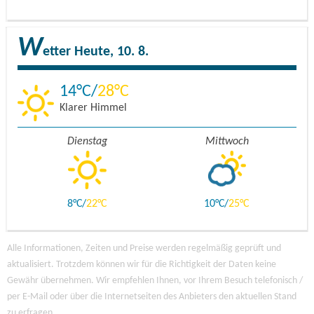
W
etter
Heute, 10. 8.
14
28
Klarer Himmel
Dienstag
Mittwoch
8
22
10
25
Alle Informationen, Zeiten und Preise werden regelmäßig geprüft und
aktualisiert. Trotzdem können wir für die Richtigkeit der Daten keine
Gewähr übernehmen. Wir empfehlen Ihnen, vor Ihrem Besuch telefonisch /
per E-Mail oder über die Internetseiten des Anbieters den aktuellen Stand
zu erfragen.