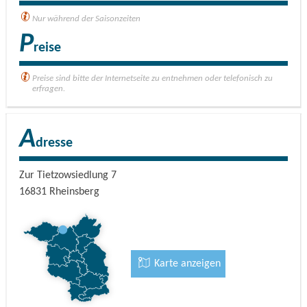
Nur während der Saisonzeiten
P
reise
Preise sind bitte der Internetseite zu entnehmen oder telefonisch zu
erfragen.
A
dresse
Zur Tietzowsiedlung 7
16831
Rheinsberg
Karte anzeigen