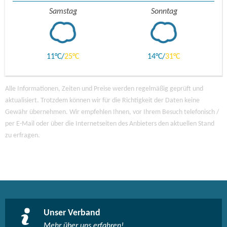
Samstag
Sonntag
11
25
14
31
Alle Informationen, Zeiten und Preise werden regelmäßig geprüft und
aktualisiert. Trotzdem können wir für die Richtigkeit der Daten keine
Gewähr übernehmen. Wir empfehlen Ihnen, vor Ihrem Besuch telefonisch /
per E-Mail oder über die Internetseiten des Anbieters den aktuellen Stand
zu erfragen.
Unser Verband
Mehr über uns erfahren!