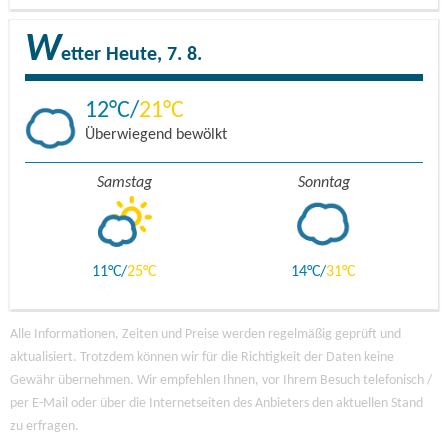
W
etter
Heute, 7. 8.
12
21
Überwiegend bewölkt
Samstag
Sonntag
11
25
14
31
Alle Informationen, Zeiten und Preise werden regelmäßig geprüft und
aktualisiert. Trotzdem können wir für die Richtigkeit der Daten keine
Gewähr übernehmen. Wir empfehlen Ihnen, vor Ihrem Besuch telefonisch /
per E-Mail oder über die Internetseiten des Anbieters den aktuellen Stand
zu erfragen.