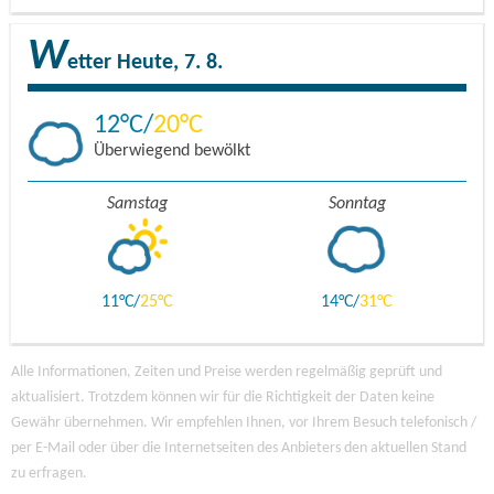
W
etter
Heute, 7. 8.
12
20
Überwiegend bewölkt
Samstag
Sonntag
11
25
14
31
Alle Informationen, Zeiten und Preise werden regelmäßig geprüft und
aktualisiert. Trotzdem können wir für die Richtigkeit der Daten keine
Gewähr übernehmen. Wir empfehlen Ihnen, vor Ihrem Besuch telefonisch /
per E-Mail oder über die Internetseiten des Anbieters den aktuellen Stand
zu erfragen.