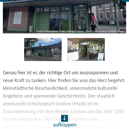
k)
Tourist-Information, Foto: Y.Krüger, Lizenz: Tourist-Information Lindow (Mark)
Genau hier ist er, der richtige Ort um auszuspannen und
neue Kraft zu tanken. Hier finden Sie was das Herz begehrt:
kleinstädtische Beschaulichkeit, unvermutete kulturelle
Angebote und spannende Geschichte(n). Der staatlich
anerkannte Erholungsort Lindow (Mark) ist im
Zusammenhang mit dem Kloster Lindow um das Jahr 1200
herum entstanden. Viel Grün, die Klosterruine,
aufklappen
klassizistische Häuser sowie verschiedene Freizeit- und