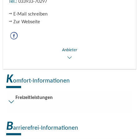
Tel.:
033933-70297
E-Mail schreiben
Zur Webseite
Anbieter
K
omfort-Informationen
Freizeitleistungen
Besucherparkplätze
B
Entfernung der Besucherparkplätze zum Eingang (in Meter,
arrierefrei-Informationen
ca.): 50