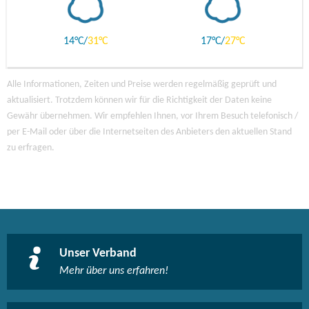
14
31
17
27
Alle Informationen, Zeiten und Preise werden regelmäßig geprüft und
aktualisiert. Trotzdem können wir für die Richtigkeit der Daten keine
Gewähr übernehmen. Wir empfehlen Ihnen, vor Ihrem Besuch telefonisch /
per E-Mail oder über die Internetseiten des Anbieters den aktuellen Stand
zu erfragen.
Unser Verband
Mehr über uns erfahren!