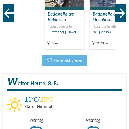
Badestelle am
Badestelle am
Röblinsee
Stechlinsee in…
Naturbadestellen
Naturbadestellen
Fürstenberg/Havel
Neuglobsow
3km
13.2km
Karte aktivieren
W
etter
Heute, 8. 8.
11
25
Klarer Himmel
Sonntag
Montag