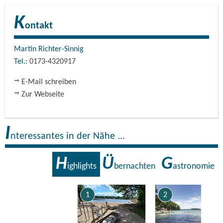
K
ontakt
Martin Richter-Sinnig
Tel.:
0173-4320917
E-Mail schreiben
Zur Webseite
I
nteressantes in der Nähe ...
H
Ü
G
ighlights
bernachten
astronomie
1
2