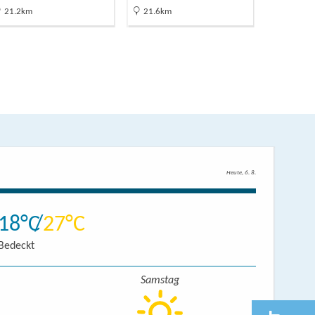
21.2km
21.6km
22km
Heute, 6. 8.
18
27
Bedeckt
Samstag