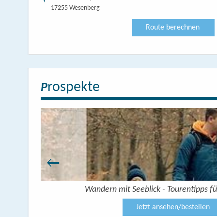
17255 Wesenberg
Route berechnen
rospekte
P
Wandern mit Seeblick - Tourentipps fü
Jetzt ansehen/bestellen