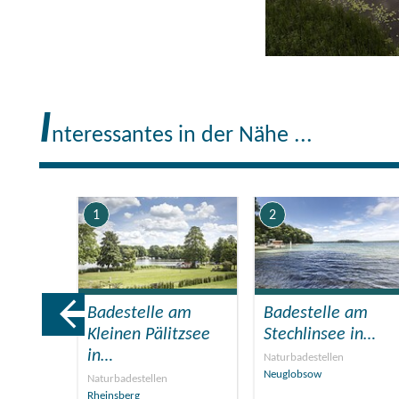
I
nteressantes in der Nähe ...
1
2
fffahrt
Badestelle am
Badestelle am
Kleinen Pälitzsee
Stechlinsee in…
in…
Naturbadestellen
Neuglobsow
Naturbadestellen
Rheinsberg