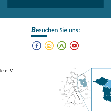
B
esuchen Sie uns:
e e. V.