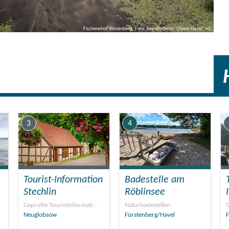
Fischereihof Wesenberg, Foto: Seenfischerei "Obere Havel" eG
3
4
Tourist-Information
Badestelle am
Stechlin
Röblinsee
Geprüfte Touristinformati…
Naturbadestellen
G
Neuglobsow
Fürstenberg/Havel
F