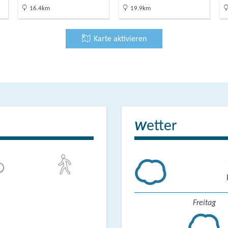
16.4km
19.9km
Karte aktivieren
etter
W
Freitag