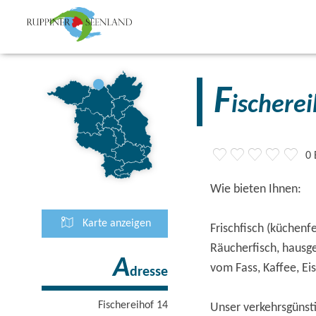
F
ischere
0
Wie bieten Ihnen:
Karte anzeigen
Frischfisch (küchenfe
Räucherfisch, hausg
A
vom Fass, Kaffee, Eis
dresse
Fischereihof 14
Unser verkehrsgünsti