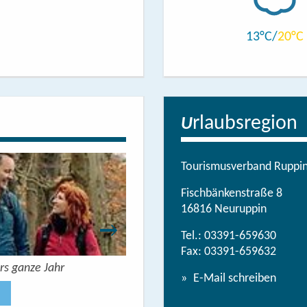
13
20
rlaubsregion
U
Tourismusverband Ruppine
Fischbänkenstraße 8
16816 Neuruppin
Tel.:
03391-659630
Fax: 03391-659632
rs ganze Jahr
Urlaubsbroschüre: Deine Auszeit 
E-Mail schreiben
Jetzt anse