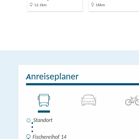
12.1km
16km
nreiseplaner
A
⋮
Fischereihof 14