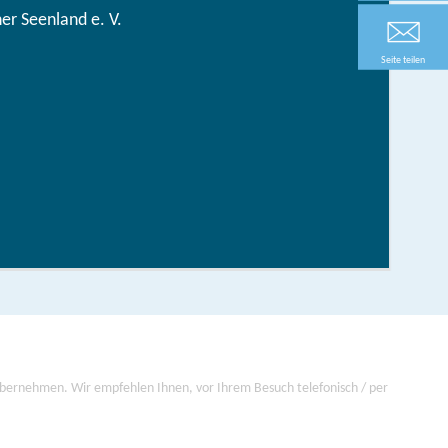
r Seenland e. V.
Seite teilen
in der brandenburgischen Seenplatte
hen/bestellen
 übernehmen. Wir empfehlen Ihnen, vor Ihrem Besuch telefonisch / per