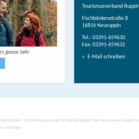
Tourismusverband Ruppine
Fischbänkenstraße 8
16816 Neuruppin
Tel.:
03391-659630
Fax: 03391-659632
rs ganze Jahr
Urlaubsbroschüre: Deine Auszeit 
E-Mail schreiben
Jetzt anse
 aktualisiert. Trotzdem können wir für die Richtigkeit der Daten keine Gewähr
d zu erfragen.