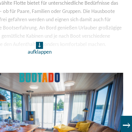
wählte Flotte bietet für unterschiedliche Bedürfnisse das
 ob für Paare, Familien oder Gruppen. Die Hausboote
frei gefahren werden und eignen sich damit auch für
e Bootserfahrung. An Bord genießen Urlauber großzügige
, gemütliche Kabinen und je nach Boot verschiedene
ie den Aufenthalt besonders komfortabel machen.
aufklappen
sboot ist geprägt von Freiheit, Ruhe und kleinen
: morgens mit Blick aufs Wasser frühstücken, tagsüber
haft gleiten, in ruhigen Buchten baden oder abends
Deck den Sonnenuntergang genießen. Ob aktiv
entspannt – jeder Tag an Bord lässt sich im eigenen
m den Röblinsee und die Seenplatte bieten dafür eine