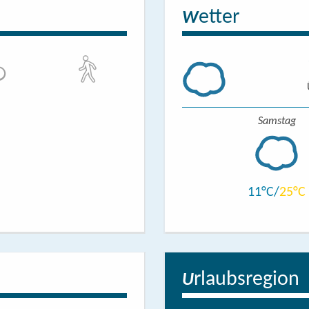
etter
W
Samstag
11
25
rlaubsregion
U