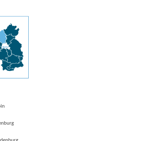
pin
enburg
ndenburg