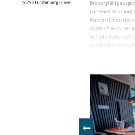
16798
Fürstenberg/Havel
Die sorgfältig ausge
passende Hausboot –
können führerschein
Gäste ohne vorherig
Aufenthaltsbereiche
Annehmlichkeiten, d
Die Zeit auf dem Hau
besonderen Momenten
durch die Seenlandsc
gemeinsam auf dem 
unterwegs oder ganz 
Rhythmus gestalten.
Die Gewässer rund u