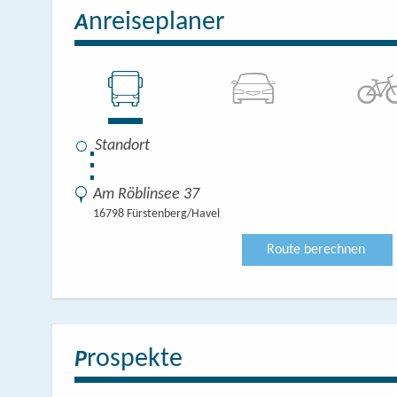
nreiseplaner
A
⋮
Am Röblinsee 37
16798 Fürstenberg/Havel
Route berechnen
rospekte
P