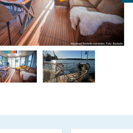
se: zahlreiche Seen, ruhige Buchten, charmante Orte und
Wasserwege laden zu entspannten Stunden und kleinen
in. Natur beobachten, gemeinsam kochen, lesen, spielen
ele baumeln lassen – ein Hausbooturlaub bietet Raum für
unvergessliche Erinnerungen.
Hausboot Bootado von innen, Foto: Bootado
ooten, maritimer Atmosphäre und einem hohen Anspruch
en naturnahe Hausbootferien, die Erholung und Abenteuer
 verbinden.