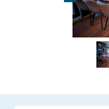
eindrucksvolle Kulis
abwechslungsreiche 
Entdeckungstouren e
oder einfach die Se
Erholung, Nähe und 
Hausboot Bootado, Foto: Bootado
Mit komfortablen B
an Qualität entsteh
auf besondere Weise