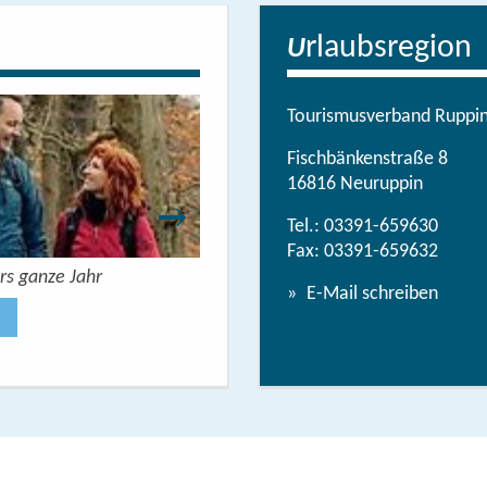
rlaubsregion
U
Tourismusverband Ruppine
Fischbänkenstraße 8
16816 Neuruppin
Tel.:
03391-659630
Fax: 03391-659632
rs ganze Jahr
Urlaubsbroschüre: Deine Auszeit 
E-Mail schreiben
Jetzt anse