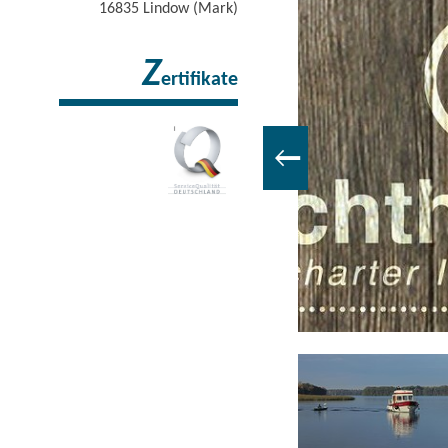
16835
Lindow (Mark)
Z
ertifikate
Yachthafen