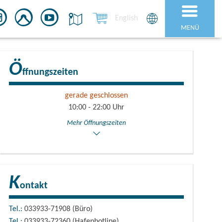
English
MENÜ
Ö
ffnungszeiten
gerade geschlossen
10:00 - 22:00 Uhr
Mehr Öffnungszeiten
K
ontakt
Tel.:
033933-71908 (Büro)
Tel.:
033933-72360 (Hafenhotline)