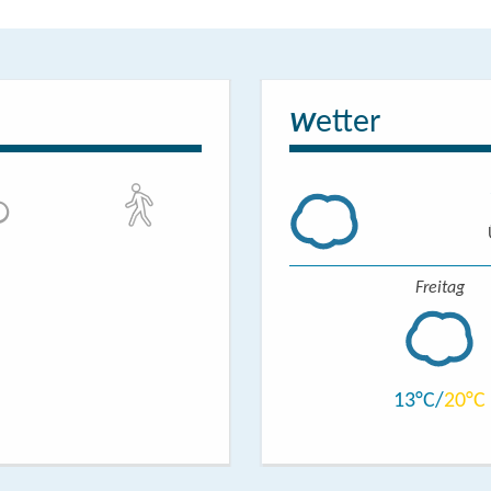
iten im Ort, wie z.B. Lebensmitteldiscounter, Tankstelle,
 Hafen- / Stegbereich
etter
W
Freitag
13
20