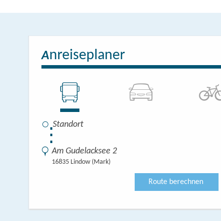
Einkaufsmöglichke
Post usw.
WLAN im gesamten
nreiseplaner
A
⋮
Am Gudelacksee 2
16835 Lindow (Mark)
Route berechnen