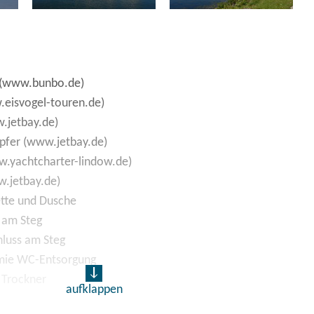
 (www.bunbo.de)
.eisvogel-touren.de)
.jetbay.de)
fer (www.jetbay.de)
w.yachtcharter-lindow.de)
w.jetbay.de)
lette und Dusche
 am Steg
hluss am Steg
mie WC-Entsorgung
 Trockner
aufklappen