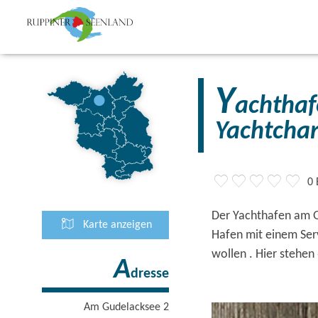
Y
achthaf
Yachtchar
0
Der Yachthafen am G
Karte anzeigen
Hafen mit einem Serv
wollen . Hier stehen
A
dresse
Am Gudelacksee 2