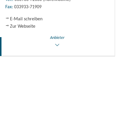
Fax:
033933-71909
E-Mail schreiben
Zur Webseite
Anbieter
Yachthafen L