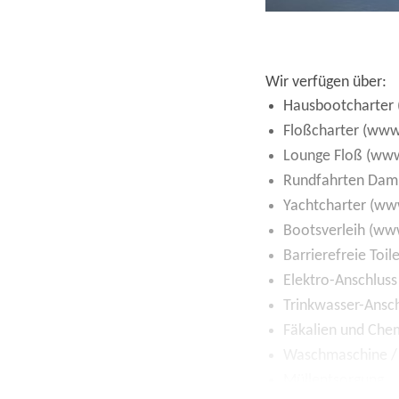
Wir verfügen über:
Hausbootcharter
Floßcharter (www
Lounge Floß (www
Rundfahrten Damp
Yachtcharter (ww
Bootsverleih (ww
Barrierefreie Toi
Elektro-Anschluss
Trinkwasser-Ansc
Fäkalien und Che
Waschmaschine /
Müllentsorgung