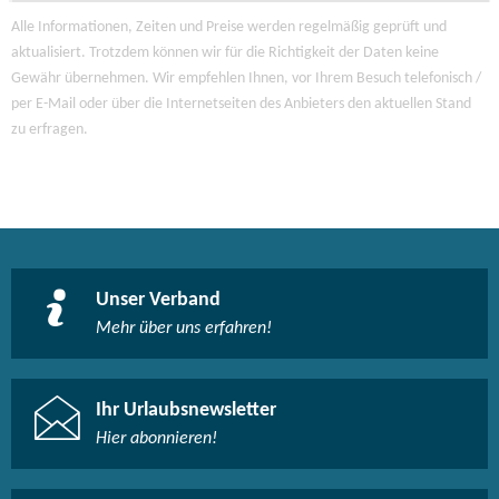
Alle Informationen, Zeiten und Preise werden regelmäßig geprüft und
aktualisiert. Trotzdem können wir für die Richtigkeit der Daten keine
Gewähr übernehmen. Wir empfehlen Ihnen, vor Ihrem Besuch telefonisch /
per E-Mail oder über die Internetseiten des Anbieters den aktuellen Stand
zu erfragen.
Unser Verband
Mehr über uns erfahren!
Ihr Urlaubsnewsletter
Hier abonnieren!