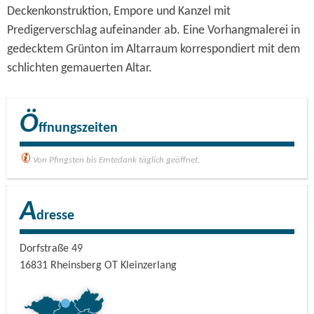
Deckenkonstruktion, Empore und Kanzel mit
Predigerverschlag aufeinander ab. Eine Vorhangmalerei in
gedecktem Grünton im Altarraum korrespondiert mit dem
schlichten gemauerten Altar.
Ö
ffnungszeiten
Von Pfingsten bis Erntedank täglich geöffnet.
A
dresse
Dorfstraße 49
16831
Rheinsberg OT Kleinzerlang