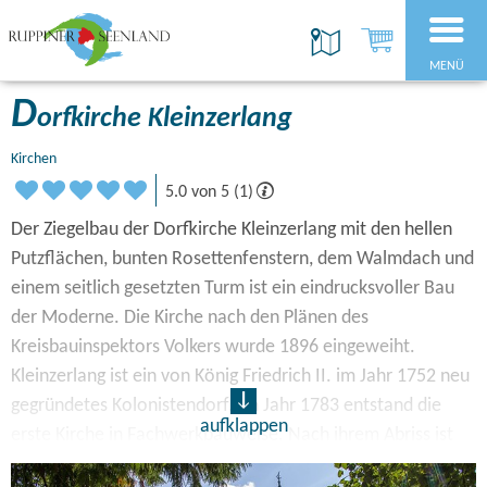
MENÜ
D
orfkirche Kleinzerlang
Kirchen
5.0 von 5 (1)
Der Ziegelbau der Dorfkirche Kleinzerlang mit den hellen
Putzflächen, bunten Rosettenfenstern, dem Walmdach und
einem seitlich gesetzten Turm ist ein eindrucksvoller Bau
der Moderne. Die Kirche nach den Plänen des
Kreisbauinspektors Volkers wurde 1896 eingeweiht.
Kleinzerlang ist ein von König Friedrich II. im Jahr 1752 neu
gegründetes Kolonistendorf. Im Jahr 1783 entstand die
aufklappen
erste Kirche in Fachwerkbauweise. Nach ihrem Abriss ist
die Glocke erhalten geblieben, die sich heute auf dem