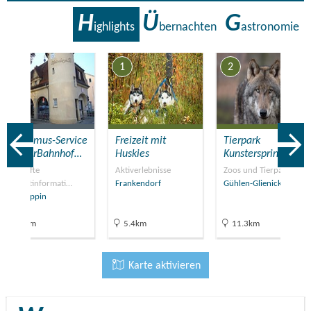
H
Ü
G
ighlights
bernachten
astronomie
7
1
2
Tourismus-Service
Freizeit mit
Tierpark
BürgerBahnhof…
Huskies
Kunsterspring
Geprüfte
Aktiverlebnisse
Zoos und Tierparke
Touristinformati…
Frankendorf
Gühlen-Glienicke
Neuruppin
20km
5.4km
11.3km
Karte aktivieren