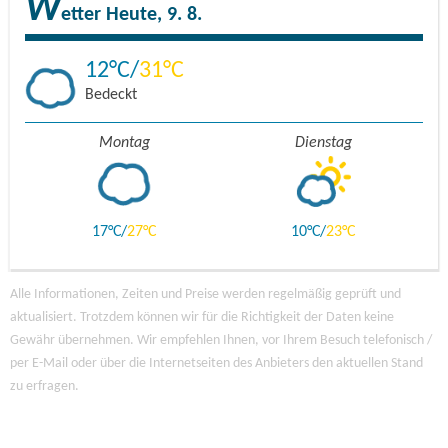
W
etter
Heute, 9. 8.
12
31
Bedeckt
Montag
Dienstag
17
27
10
23
Alle Informationen, Zeiten und Preise werden regelmäßig geprüft und
aktualisiert. Trotzdem können wir für die Richtigkeit der Daten keine
Gewähr übernehmen. Wir empfehlen Ihnen, vor Ihrem Besuch telefonisch /
per E-Mail oder über die Internetseiten des Anbieters den aktuellen Stand
zu erfragen.