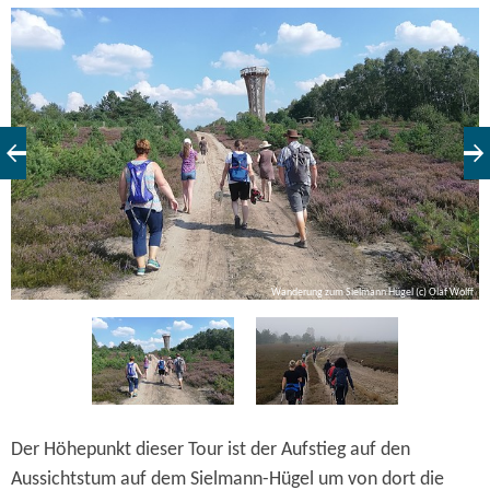
ff
Wanderung zum Sielmann Hügel (c) Olaf Wolff
Der Höhepunkt dieser Tour ist der Aufstieg auf den
Aussichtstum auf dem Sielmann-Hügel um von dort die