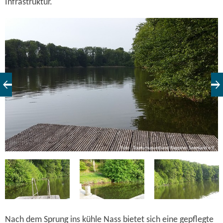
Infrastruktur.
V.
Foto : Tourismusverband Ruppiner Seenland e.V.
Nach dem Sprung ins kühle Nass bietet sich eine gepflegte