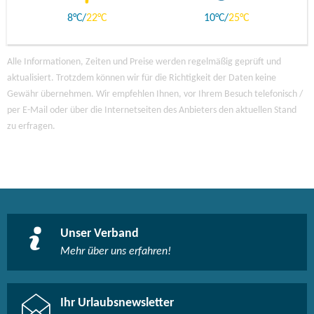
8
22
10
25
Alle Informationen, Zeiten und Preise werden regelmäßig geprüft und
aktualisiert. Trotzdem können wir für die Richtigkeit der Daten keine
Gewähr übernehmen. Wir empfehlen Ihnen, vor Ihrem Besuch telefonisch /
per E-Mail oder über die Internetseiten des Anbieters den aktuellen Stand
zu erfragen.
Unser Verband
Mehr über uns erfahren!
Ihr Urlaubsnewsletter