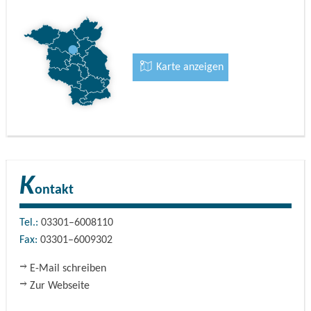
Gedenkstätte und das Museum Sachsenhausen
erinnern.
Karte anzeigen
K
ontakt
Tel.:
03301–6008110
Fax:
03301–6009302
E-Mail schreiben
Zur Webseite