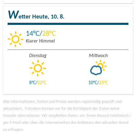
W
etter
Heute, 10. 8.
14
28
Klarer Himmel
Dienstag
Mittwoch
8
22
10
25
Alle Informationen, Zeiten und Preise werden regelmäßig geprüft und
aktualisiert. Trotzdem können wir für die Richtigkeit der Daten keine
Gewähr übernehmen. Wir empfehlen Ihnen, vor Ihrem Besuch telefonisch /
per E-Mail oder über die Internetseiten des Anbieters den aktuellen Stand
zu erfragen.