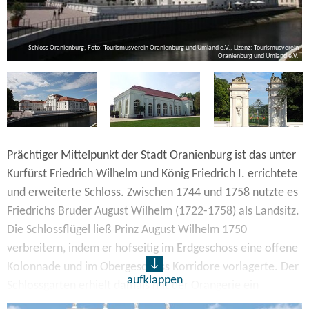
Schloss Oranienburg, Foto: Tourismusverein Oranienburg und Umland e.V., Lizenz: Tourismusverein
al
Oranienburg und Umland e.V.
Prächtiger Mittelpunkt der Stadt Oranienburg ist das unter
Kurfürst Friedrich Wilhelm und König Friedrich I. errichtete
und erweiterte Schloss. Zwischen 1744 und 1758 nutzte es
Friedrichs Bruder August Wilhelm (1722-1758) als Landsitz.
Die Schlossflügel ließ Prinz August Wilhelm 1750
verbreitern, indem er hofseitig im Erdgeschoss eine offene
Kolonnade und im Obergeschoss Korridore vorlagerte. Der
aufklappen
Schlossgarten erhielt damals mit der Orangerie ein
reizvolles Bauwerk, das man heute bei kulturellen